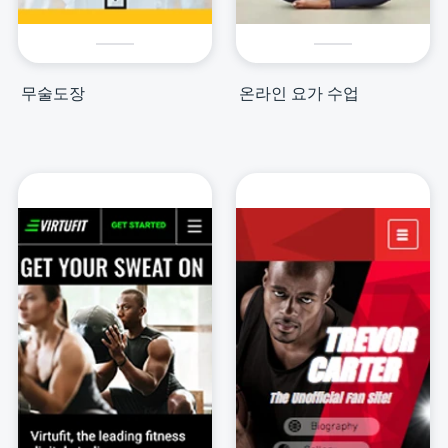
무술도장
온라인 요가 수업