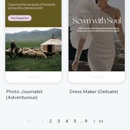
Photo Journalist
Dress Maker (Delicate)
(Adventurous)
1
2
3
4
5
...
9