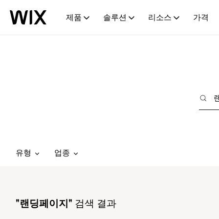
제품
솔루션
리소스
가격
유형
업종
"랜딩페이지"
검색 결과