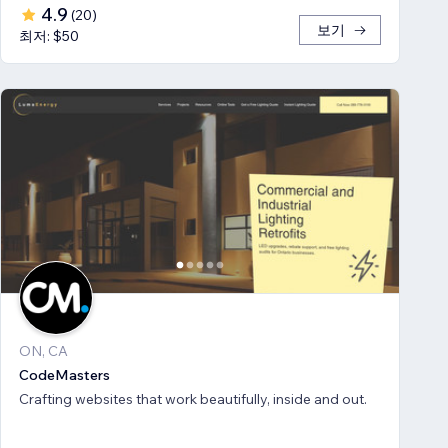
4.9
(
20
)
보기
최저: $50
ON, CA
CodeMasters
Crafting websites that work beautifully, inside and out.