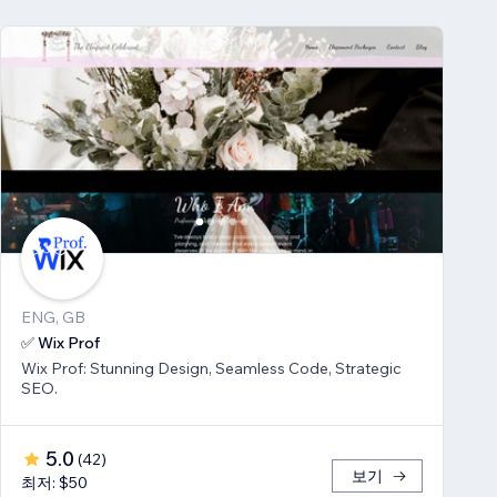
ENG, GB
✅ Wix Prof
Wix Prof: Stunning Design, Seamless Code, Strategic
SEO.
5.0
(
42
)
보기
최저: $50