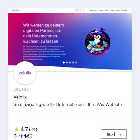
DC, CO
Velolix
So einzigartig wie Ihr Unternehmen – Ihre Wix-Website
4.7
(
24
)
보기
최저: $60