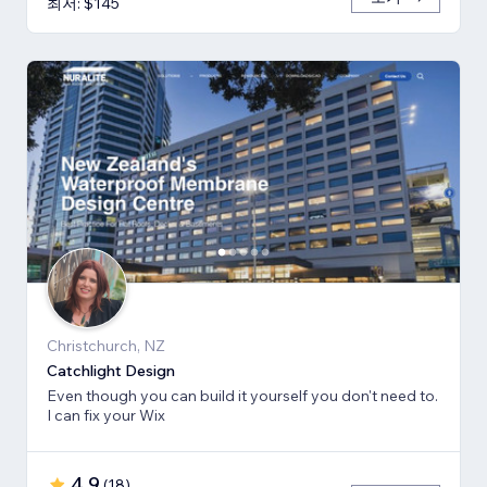
최저: $145
Christchurch, NZ
Catchlight Design
Even though you can build it yourself you don't need to.
I can fix your Wix
4.9
(
18
)