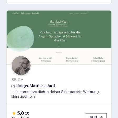
BE, CH
mj.design, Matthieu Jordi
Ich unterstütze dich in deiner Sichtbarkeit. Werbung,
klein aber fein.
5.0
(
3
)
보기