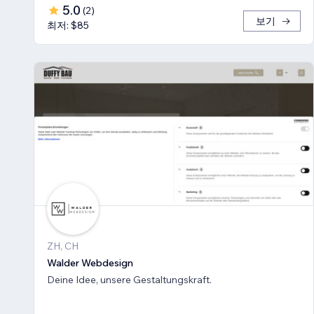
5.0
(
2
)
보기
최저: $85
ZH, CH
Walder Webdesign
Deine Idee, unsere Gestaltungskraft.