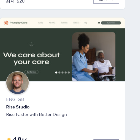
최저: $20
ENG, GB
Rise Studio
Rise Faster with Better Design
4.8
(
5
)