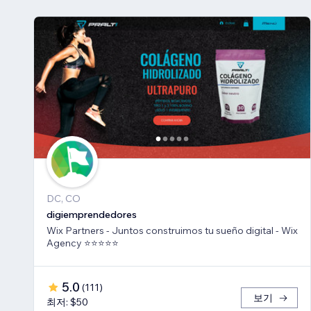
DC, CO
digiemprendedores
Wix Partners - Juntos construimos tu sueño digital - Wix
Agency ⭐️⭐️⭐️⭐️⭐️
5.0
(
111
)
보기
최저: $50