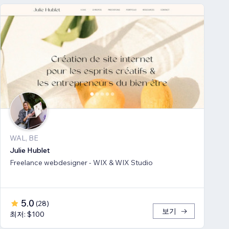
WAL, BE
Julie Hublet
Freelance webdesigner - WIX & WIX Studio
5.0
(
28
)
보기
최저: $100