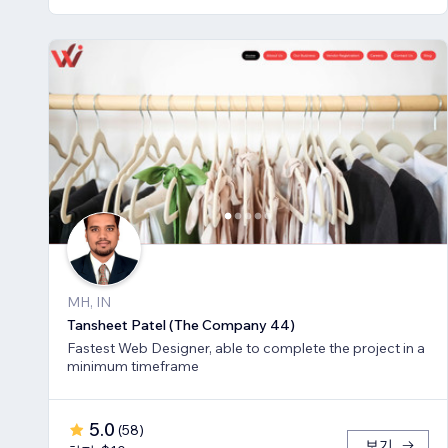
MH, IN
Tansheet Patel (The Company 44)
Fastest Web Designer, able to complete the project in a
minimum timeframe
5.0
(
58
)
보기