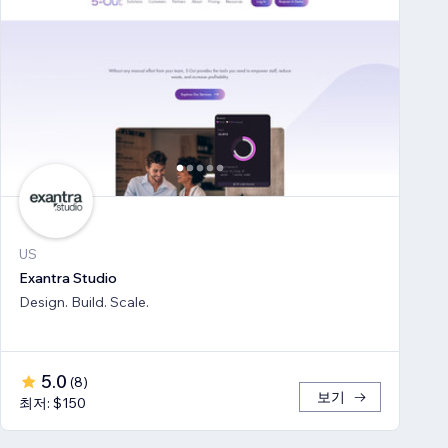
US
Exantra Studio
Design. Build. Scale.
5.0
(
8
)
보기
최저: $150