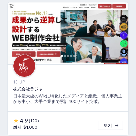
13, JP
株式会社ラジャ
日本最大級のWixに特化したメディアと組織。個人事業主
から中小、大手企業まで累計400サイト突破。
4.9
(
120
)
보기
최저: $1,000