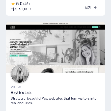
5.0
(
45
)
보기
최저: $2,000
VIC, AU
Hey! It's Lola
Strategic, beautiful Wix websites that turn visitors into
real enquiries.