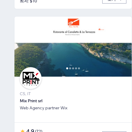
최저: $10
CS, IT
Mix Print srl
Web Agency partner Wix
4.9
(
72
)