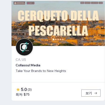
CA, US
Collasoul Media
Take Your Brands to New Heights
5.0
(
3
)
보기
최저: $75