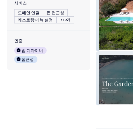
서비스
도메인 연결
웹 접근성
레스토랑 메뉴 설정
+19개
인증
Pierluigi Piu Arc
웹 디자이너
접근성
Hotel The garde