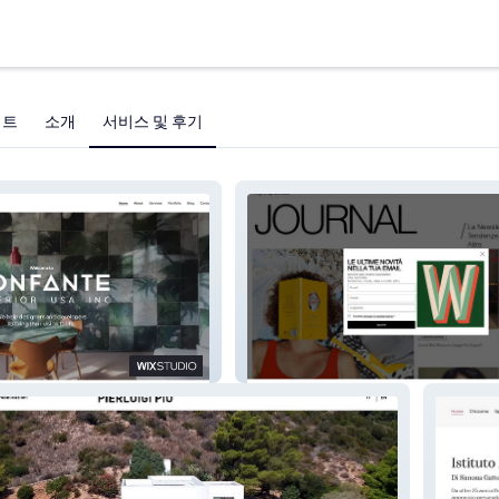
젝트
소개
서비스 및 후기
MyCupOfTea