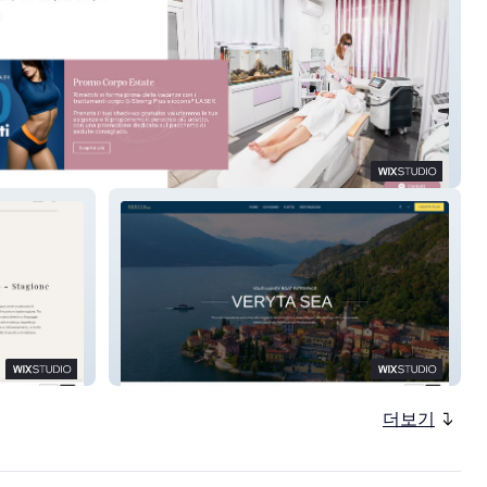
o Matis Domodossola
Veryta SEA
더보기