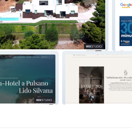
hitetto
Istitut
n
Orchestra d'Archi Blanc