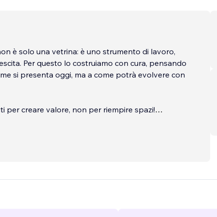
on è solo una vetrina: è uno strumento di lavoro,
rescita. Per questo lo costruiamo con cura, pensando
ome si presenta oggi, ma a come potrà evolvere con
.
ti per creare valore, non per riempire spazi!
 agency specializzata e partner certificati Wix: un
 che riflette la qualità del nostro lavoro e ci
frire soluzioni professionali, aggiornate e su misura.
cura di ogni progetto con serietà, visione e
 dettagli, accompagnando il cliente con un approccio
to e orientato al risultato.
...