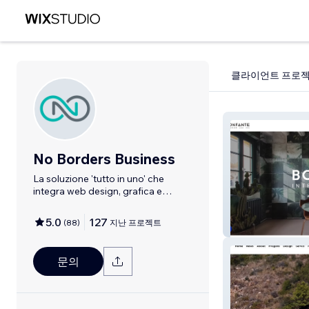
클라이언트 프로
No Borders Business
La soluzione 'tutto in uno' che
integra web design, grafica e
consulenza
5.0
127
(
88
)
지난 프로젝트
Bonfante USA
문의