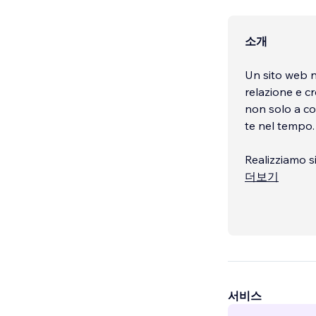
소개
Un sito web n
relazione e c
non solo a c
te nel tempo
Realizziamo si
더보기
Siamo una web
riconoscimento
permette di of
Ci prendiamo 
attenzione ai
chiaro, concre
서비스