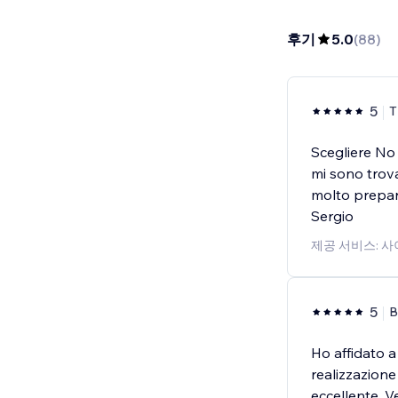
후기
5.0
(
88
)
5
T
Scegliere No 
mi sono trov
molto prepar
Sergio
제공 서비스: 
5
B
Ho affidato a
realizzazione
eccellente. 