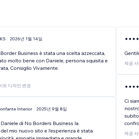
KS
2026년 1월 14일
Border Business è stata una scelta azzeccata,
Gentil
ato molto bene con Daniele, persona squisita e
제공 서
ata, Consiglio Vivamente.
사이트 디자인 변경
Ci sia
nostro
onfante Interior
2025년 9월 8일
subito
 Daniele di No Borders Business la
confro
 del mio nuovo sito e l’esperienza è stata
제공 서
Velocità, empatia immediata e grande