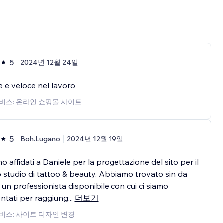
5
2024년 12월 24일
e e veloce nel lavoro
비스: 온라인 쇼핑몰 사이트
5
Boh.Lugano
2024년 12월 19일
mo affidati a Daniele per la progettazione del sito per il
 studio di tattoo & beauty. Abbiamo trovato sin da
 un professionista disponibile con cui ci siamo
ntati per raggiung
...
더보기
비스: 사이트 디자인 변경