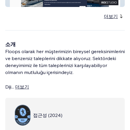
Zenmar Yachts
더보기
소개
Floops olarak her müşterimizin bireysel gereksinimlerini
ve benzersiz taleplerini dikkate alıyoruz. Sektördeki
deneyimimiz ile tüm taleplerinizi karşılayabiliyor
olmanın mutluluğu içerisindeyiz.
Diji
...
더보기
접근성
(
2024
)