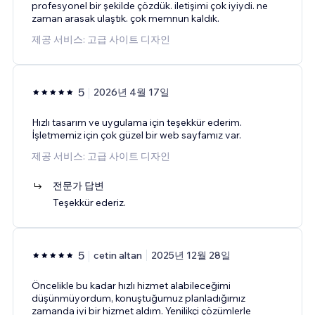
profesyonel bir şekilde çözdük. iletişimi çok iyiydi. ne
zaman arasak ulaştık. çok memnun kaldık.
제공 서비스: 고급 사이트 디자인
5
2026년 4월 17일
Hızlı tasarım ve uygulama için teşekkür ederim.
İşletmemiz için çok güzel bir web sayfamız var.
제공 서비스: 고급 사이트 디자인
전문가 답변
Teşekkür ederiz.
5
cetin altan
2025년 12월 28일
Öncelikle bu kadar hızlı hizmet alabileceğimi
düşünmüyordum, konuştuğumuz planladığımız
zamanda iyi bir hizmet aldım. Yenilikçi çözümlerle