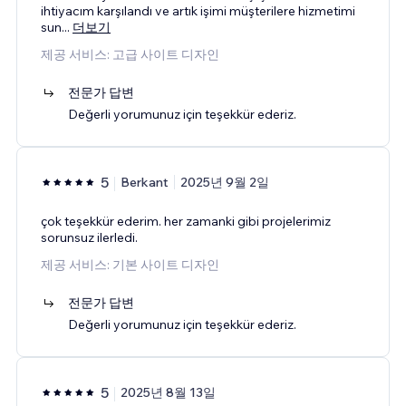
ihtiyacım karşılandı ve artık işimi müşterilere hizmetimi
sun
...
더보기
제공 서비스: 고급 사이트 디자인
전문가 답변
Değerli yorumunuz için teşekkür ederiz.
5
Berkant
2025년 9월 2일
çok teşekkür ederim. her zamanki gibi projelerimiz
sorunsuz ilerledi.
제공 서비스: 기본 사이트 디자인
전문가 답변
Değerli yorumunuz için teşekkür ederiz.
5
2025년 8월 13일