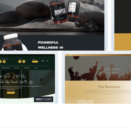
Usrah
SMJFL