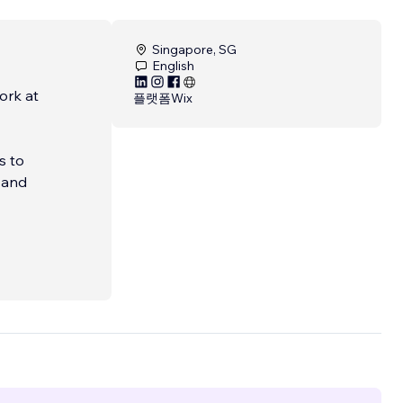
Singapore, SG
English
ork at
플랫폼
Wix
s to
 and
d of