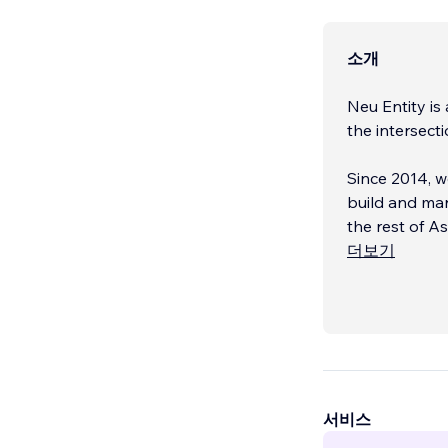
소개
Neu Entity i
the intersect
Since 2014, w
build and mar
the rest of As
더보기
We are power
achieving su
서비스