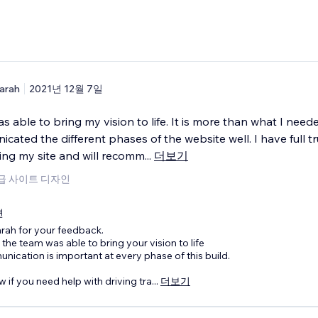
arah
2021년 12월 7일
s able to bring my vision to life. It is more than what I need
ated the different phases of the website well. I have full tr
ding my site and will recomm
...
더보기
고급 사이트 디자인
변
rah for your feedback.
 the team was able to bring your vision to life
nication is important at every phase of this build.
w if you need help with driving tra
...
더보기