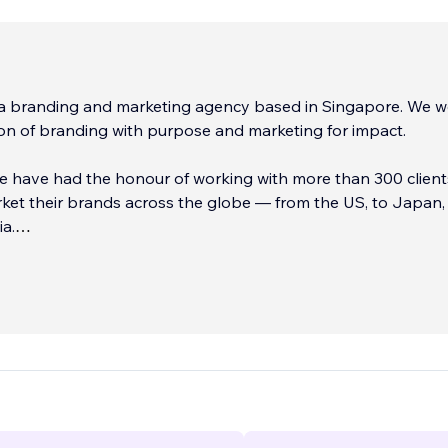
s a branding and marketing agency based in Singapore. We w
ion of branding with purpose and marketing for impact.
e have had the honour of working with more than 300 client
ket their brands across the globe — from the US, to Japan,
ia.
ed by a strong, high performance team with the track recor
ccess repeatedly
...