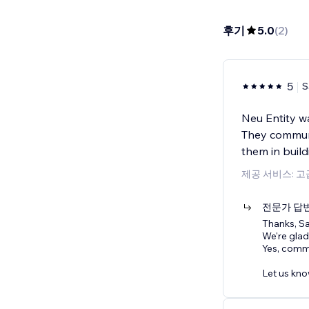
후기
5.0
(
2
)
5
S
Neu Entity wa
They communic
them in buil
제공 서비스: 
전문가 답
Thanks, Sa
We're glad
Yes, commu
Let us kno