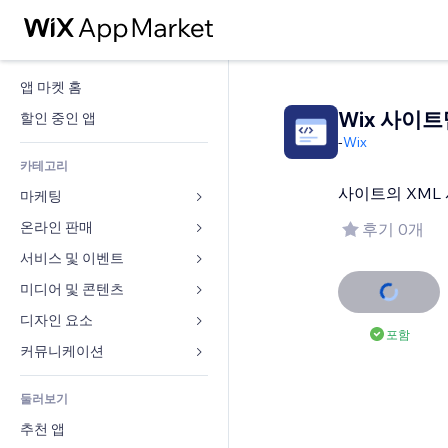
앱 마켓 홈
Wix 사이
할인 중인 앱
-
Wix
카테고리
사이트의 XML
마케팅
온라인 판매
광고
후기 0개
모바일
서비스 및 이벤트
쇼핑몰 관련 앱
사이트 통계
배송
미디어 및 콘텐츠
호텔
SNS
판매 버튼
이벤트
디자인 요소
갤러리
포함
SEO
온라인 강좌
음식점
뮤직
지도 및 내비게이션
커뮤니케이션 
참가 유도
주문형 인쇄
부동산
팟캐스트
개인정보 및 보안
양식
사이트 목록
회계
둘러보기
예약
사진
시계
블로그
이메일
쿠폰 및 로열티
추천 앱
동영상
페이지 템플릿
설문