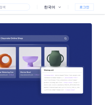
한국어
로그인