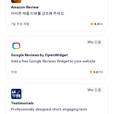
Amazon Review
아마존 제품 리뷰를 강조해 주세요.
7일 무료 체험
4.3
(6)
Wix 인증
Google Reviews by OpenWidget
Add a free Google Reviews Widget to your website
무료
3.2
(15)
Wix 인증
Testimonials
Professionally designed, short, engaging texts