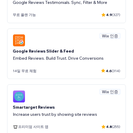
Google Reviews Testimonials. Sync, Filter & More
무료 플랜 가능
4.9
(327)
Wix 인증
Google Reviews Slider & Feed
Embed Reviews. Build Trust. Drive Conversions
14일 무료 체험
4.6
(314)
Wix 인증
Smartarget Reviews
Increase users trust by showing site reviews
프리미엄 사이트 앱
4.8
(255)