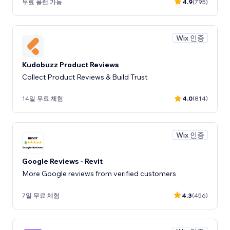
무료 플랜 가능
4.9
(795)
Wix 인증
Kudobuzz Product Reviews
Collect Product Reviews & Build Trust
14일 무료 체험
4.0
(814)
Wix 인증
Google Reviews - Revit
More Google reviews from verified customers
7일 무료 체험
4.3
(456)