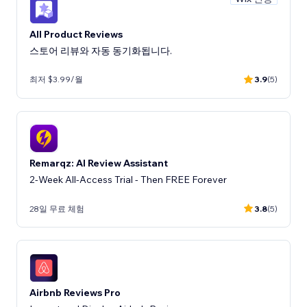
All Product Reviews
스토어 리뷰와 자동 동기화됩니다.
최저 $3.99/월
3.9
(5)
Remarqz: AI Review Assistant
2-Week All-Access Trial - Then FREE Forever
28일 무료 체험
3.8
(5)
Airbnb Reviews Pro