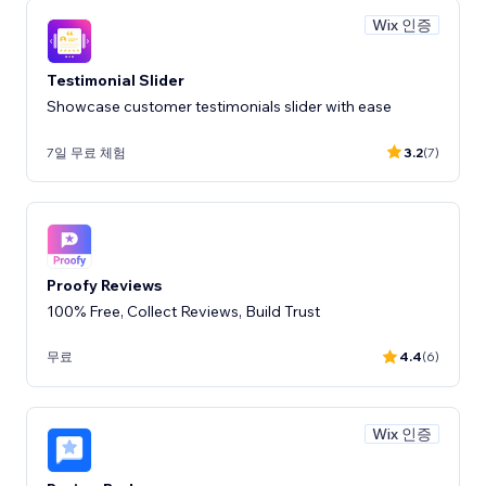
Wix 인증
Testimonial Slider
Showcase customer testimonials slider with ease
7일 무료 체험
3.2
(7)
Proofy Reviews
100% Free, Collect Reviews, Build Trust
무료
4.4
(6)
Wix 인증