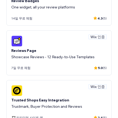
Review Badges
One widget, all your review platforms
14일 무료 체험
4.3
(5)
Wix 인증
Reviews Page
Showcase Reviews - 12 Ready-to-Use Templates
7일 무료 체험
5.0
(5)
Wix 인증
Trusted Shops Easy Integration
Trustmark, Buyer Protection and Reviews
프리미엄 사이트 앱
2.4
(5)