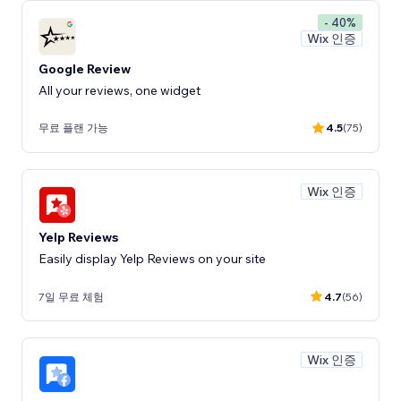
- 40%
Wix 인증
Google Review
All your reviews, one widget
무료 플랜 가능
4.5
(75)
Wix 인증
Yelp Reviews
Easily display Yelp Reviews on your site
7일 무료 체험
4.7
(56)
Wix 인증