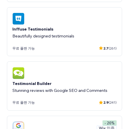
Inffuse Testimonials
Beautifully designed testimonials
무료 플랜 가능
2.7
(261)
Testimonial Builder
Stunning reviews with Google SEO and Comments
무료 플랜 가능
2.9
(241)
- 20%
Wix 인증