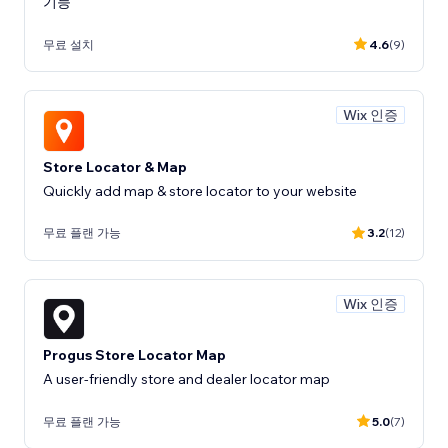
기능
무료 설치
4.6
(9)
Wix 인증
Store Locator & Map
Quickly add map & store locator to your website
무료 플랜 가능
3.2
(12)
Wix 인증
Progus Store Locator Map
A user-friendly store and dealer locator map
무료 플랜 가능
5.0
(7)