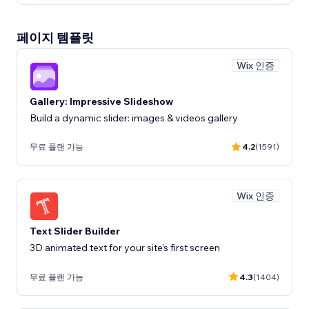
페이지 템플릿
Wix 인증
Gallery: Impressive Slideshow
Build a dynamic slider: images & videos gallery
무료 플랜 가능
4.2
(1591)
Wix 인증
Text Slider Builder
3D animated text for your site’s first screen
무료 플랜 가능
4.3
(1404)