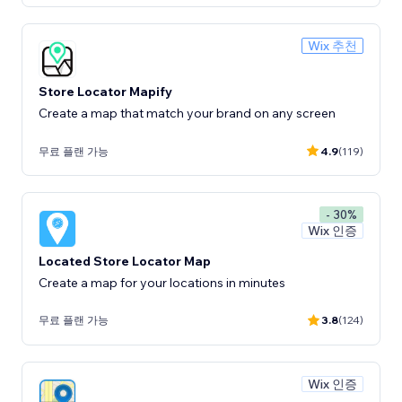
Wix 추천
Store Locator Mapify
Create a map that match your brand on any screen
무료 플랜 가능
4.9
(119)
- 30%
Wix 인증
Located Store Locator Map
Create a map for your locations in minutes
무료 플랜 가능
3.8
(124)
Wix 인증