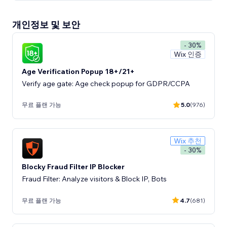
개인정보 및 보안
- 30%
Wix 인증
Age Verification Popup 18+/21+
Verify age gate: Age check popup for GDPR/CCPA
무료 플랜 가능
5.0
(976)
Wix 추천
- 30%
Blocky Fraud Filter IP Blocker
Fraud Filter: Analyze visitors & Block IP, Bots
무료 플랜 가능
4.7
(681)