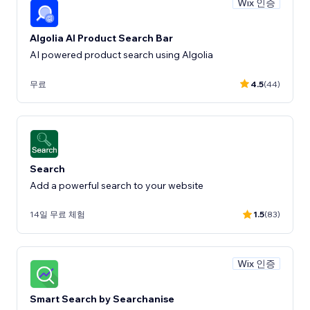
Wix 인증
Algolia AI Product Search Bar
AI powered product search using Algolia
무료
4.5
(44)
Search
Add a powerful search to your website
14일 무료 체험
1.5
(83)
Wix 인증
Smart Search by Searchanise