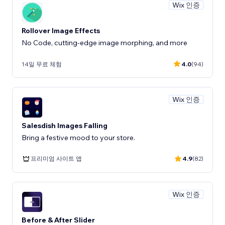
Wix 인증
Rollover Image Effects
No Code, cutting-edge image morphing, and more
14일 무료 체험
4.0
(94)
Wix 인증
Salesdish Images Falling
Bring a festive mood to your store.
프리미엄 사이트 앱
4.9
(82)
Wix 인증
Before & After Slider