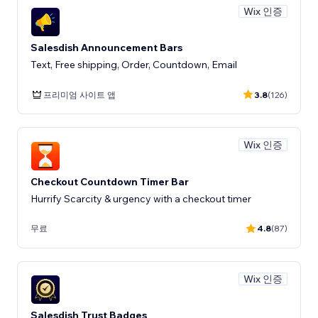
Wix 인증
Salesdish Announcement Bars
Text, Free shipping, Order, Countdown, Email
프리미엄 사이트 앱
3.8
(126)
Wix 인증
Checkout Countdown Timer Bar
Hurrify Scarcity & urgency with a checkout timer
무료
4.8
(87)
Wix 인증
Salesdish Trust Badges