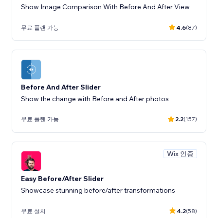
Show Image Comparison With Before And After View
무료 플랜 가능
4.6
(87)
Before And After Slider
Show the change with Before and After photos
무료 플랜 가능
2.2
(157)
Wix 인증
Easy Before/After Slider
Showcase stunning before/after transformations
무료 설치
4.2
(58)