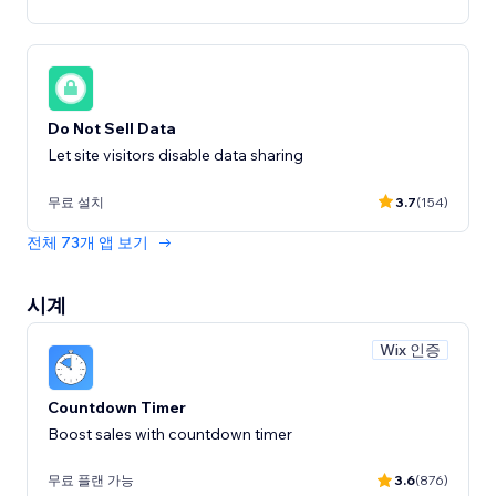
Do Not Sell Data
Let site visitors disable data sharing
무료 설치
3.7
(154)
전체 73개 앱 보기
시계
Wix 인증
Countdown Timer
Boost sales with countdown timer
무료 플랜 가능
3.6
(876)