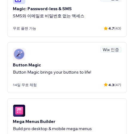
Magic: Password-less & SMS
SMS와 이메일로 비밀번호 없는 액세스
무료 플랜 가능
4.7
(43)
Wix 인증
Button Magic
Button Magic brings your buttons to life!
14일 무료 체험
4.3
(47)
Mega Menus Builder
Build pro desktop & mobile mega menus