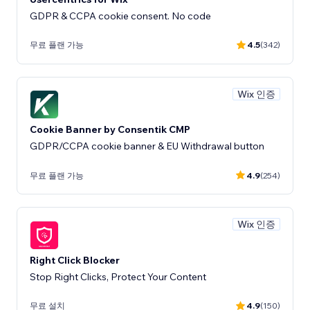
GDPR & CCPA cookie consent. No code
무료 플랜 가능
4.5
(342)
Wix 인증
Cookie Banner by Consentik CMP
GDPR/CCPA cookie banner & EU Withdrawal button
무료 플랜 가능
4.9
(254)
Wix 인증
Right Click Blocker
Stop Right Clicks, Protect Your Content
무료 설치
4.9
(150)