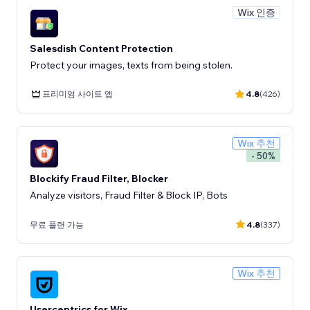
Wix 인증
Salesdish Content Protection
Protect your images, texts from being stolen.
프리미엄 사이트 앱
4.8
(426)
Wix 추천
- 50%
Blockify Fraud Filter, Blocker
Analyze visitors, Fraud Filter & Block IP, Bots
무료 플랜 가능
4.8
(337)
Wix 추천
Usercentrics for Wix