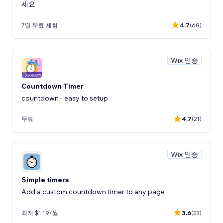
세요.
7일 무료 체험
4.7
(68)
Wix 인증
Countdown Timer
countdown - easy to setup
무료
4.7
(21)
Wix 인증
Simple timers
Add a custom countdown timer to any page
최저 $1.19/월
3.6
(23)