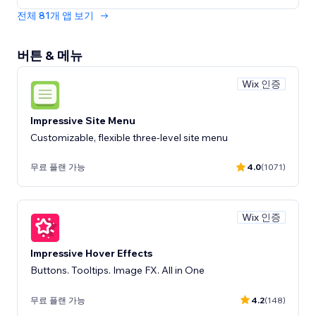
전체 81개 앱 보기
버튼 & 메뉴
Wix 인증
Impressive Site Menu
Customizable, flexible three-level site menu
무료 플랜 가능
4.0
(1071)
Wix 인증
Impressive Hover Effects
Buttons. Tooltips. Image FX. All in One
무료 플랜 가능
4.2
(148)