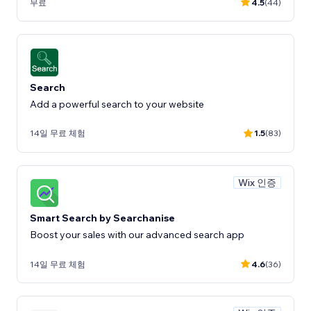
무료
4.5
(44)
Search
Add a powerful search to your website
14일 무료 체험
1.5
(83)
Wix 인증
Smart Search by Searchanise
Boost your sales with our advanced search app
14일 무료 체험
4.6
(36)