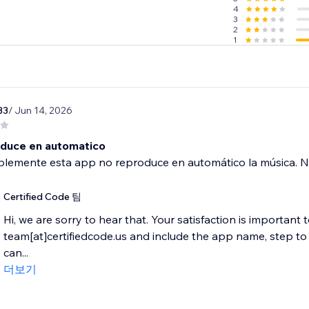
4
3
2
1
33
/ Jun 14, 2026
duce en automatico
lemente esta app no reproduce en automático la música. N
Certified Code 팀
Hi, we are sorry to hear that. Your satisfaction is important 
team[at]certifiedcode.us and include the app name, step 
can...
더보기