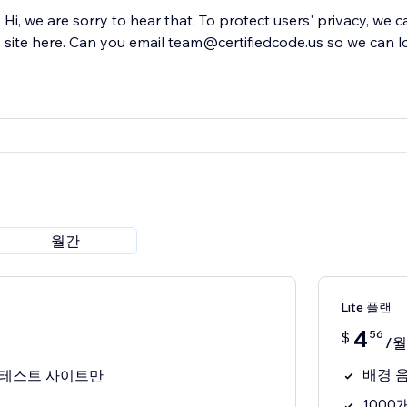
Hi, we are sorry to hear that. To protect users' privacy, we 
site here. Can you email team@certifiedcode.us so we can l
월간
Lite 플랜
4
56
$
/월
배경 
및 테스트 사이트만
100