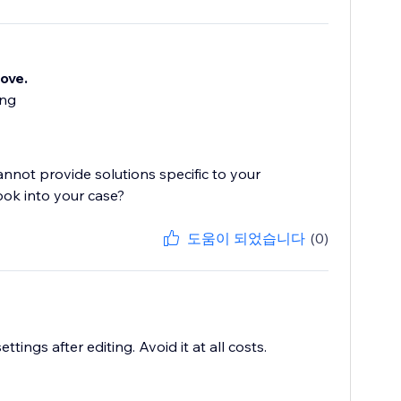
move.
ing
cannot provide solutions specific to your
ook into your case?
도움이 되었습니다
(0)
ings after editing. Avoid it at all costs.