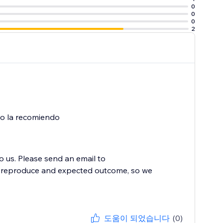
0
0
0
2
o la recomiendo
to us. Please send an email to
to reproduce and expected outcome, so we
도움이 되었습니다
(0)