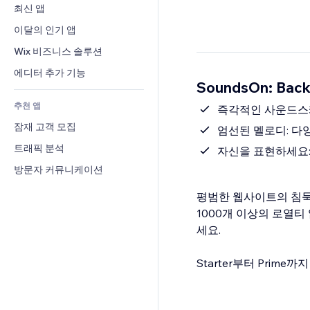
전환율
창고 서비스
최신 앱
PDF
이미지 효과
채팅
드롭쉬핑
파일 공유
이달의 인기 앱
버튼 & 메뉴
메모
유료 플랜 및 구독
소식
배너 및 배지
Wix 비즈니스 솔루션
전화번호
크라우드펀딩
콘텐츠 서비스
계산기
커뮤니티
에디터 추가 기능
식품 및 음료
SoundsOn: Bac
텍스트 효과
검색
평가와 후기
추천 앱
일기예보
즉각적인 사운드스
CRM
잠재 고객 모집
차트 및 표
엄선된 멜로디: 다
트래픽 분석
자신을 표현하세요:
방문자 커뮤니케이션
평범한 웹사이트의 침묵에
1000개 이상의 로열
세요.
Starter부터 Prim