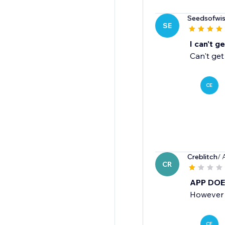
Seedsofwi
SE
I can't g
Can't get
CE
Creblitch
/ 
CR
APP DO
However y
CE