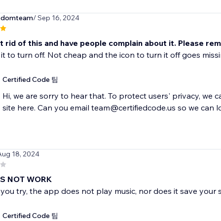
sdomteam
/ Sep 16, 2024
et rid of this and have people complain about it. Please re
 it to turn off. Not cheap and the icon to turn it off goes miss
Certified Code 팀
Hi, we are sorry to hear that. To protect users' privacy, we 
site here. Can you email team@certifiedcode.us so we can l
Aug 18, 2024
ES NOT WORK
ou try, the app does not play music, nor does it save your sett
Certified Code 팀