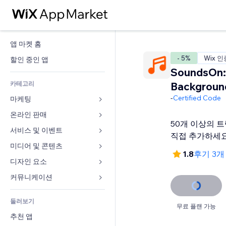
앱 마켓 홈
- 5%
Wix 인
할인 중인 앱
SoundsOn:
카테고리
Backgroun
-
Certified Code
마케팅
온라인 판매
광고
50개 이상의 
모바일
서비스 및 이벤트
쇼핑몰 관련 앱
직접 추가하세
사이트 통계
배송
미디어 및 콘텐츠
호텔
1.8
후기 3
SNS
판매 버튼
이벤트
디자인 요소
갤러리
SEO
온라인 강좌
음식점
뮤직
지도 및 내비게이션
커뮤니케이션 
참가 유도
주문형 인쇄
부동산
팟캐스트
개인정보 및 보안
양식
사이트 목록
회계
둘러보기
예약
사진
시계
블로그
무료 플랜 가능
이메일
쿠폰 및 로열티
추천 앱
동영상
페이지 템플릿
설문