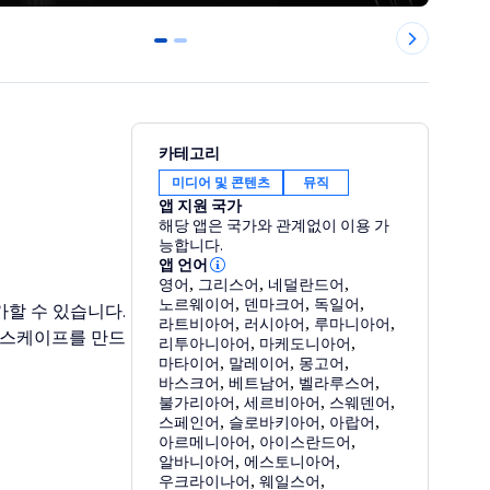
0
1
카테고리
미디어 및 콘텐츠
뮤직
앱 지원 국가
해당 앱은 국가와 관계없이 이용 가
능합니다.
앱 언어
영어
,
그리스어
,
네덜란드어
,
노르웨이어
,
덴마크어
,
독일어
,
가할 수 있습니다.
라트비아어
,
러시아어
,
루마니아어
,
운드스케이프를 만드
리투아니아어
,
마케도니아어
,
마타이어
,
말레이어
,
몽고어
,
바스크어
,
베트남어
,
벨라루스어
,
불가리아어
,
세르비아어
,
스웨덴어
,
스페인어
,
슬로바키아어
,
아랍어
,
아르메니아어
,
아이스란드어
,
알바니아어
,
에스토니아어
,
우크라이나어
,
웨일스어
,