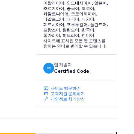
이탈리아어
,
인도네시아어
,
일본어
,
조르지아어
,
중국어
,
체코어
,
카탈로니아어
,
크로아티아어
,
타갈로그어
,
태국어
,
터키어
,
페르시아어
,
포루투갈어
,
폴란드어
,
프랑스어
,
필란드어
,
한국어
,
헝가리어
,
히브리어
,
힌디어
사이트에 표시된 모든 앱 콘텐츠를
원하는 언어로 번역할 수 있습니다.
앱 개발자
CC
Certified Code
사이트 방문하기
고객지원 문의하기
개인정보 처리방침
1