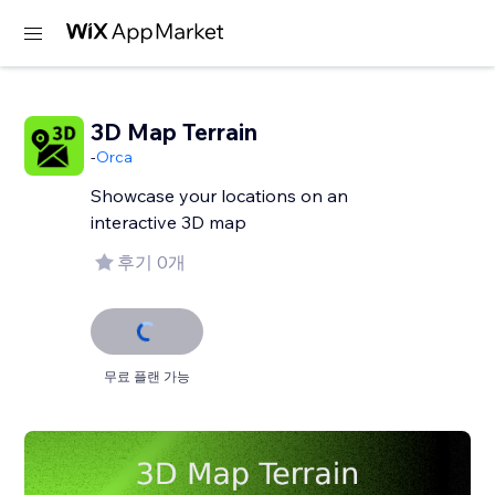
3D Map Terrain
-
Orca
Showcase your locations on an
interactive 3D map
후기 0개
무료 플랜 가능