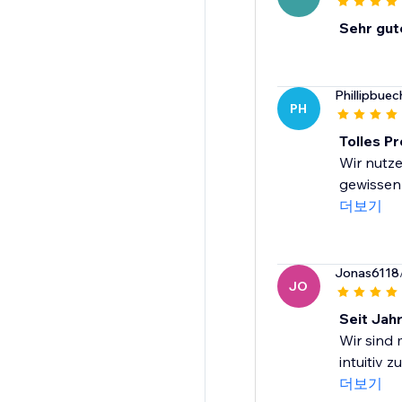
Sehr gut
Phillipbuec
PH
Tolles P
Wir nutze
gewissenh
더보기
Jonas6118
JO
Seit Jah
Wir sind 
intuitiv 
더보기