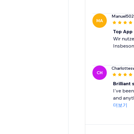
Manuel502
MA
Top App 
Wir nutze
Insbesond
Charlotte
CH
Brillian
I've been
and anyth
더보기