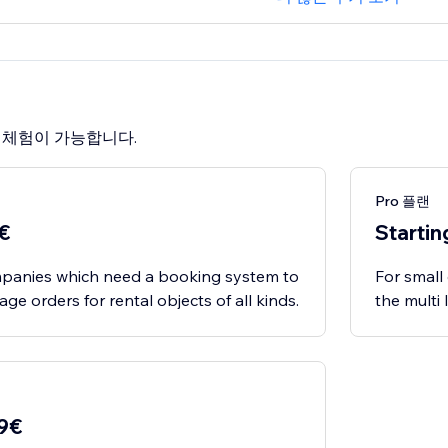
료 체험이 가능합니다.
Pro 플랜
9€
Startin
mpanies which need a booking system to
For small
e orders for rental objects of all kinds.
the multi
59€