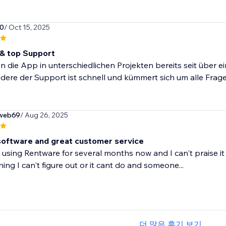
0
/ Oct 15, 2025
& top Support
n die App in unterschiedlichen Projekten bereits seit über ei
ere der Support ist schnell und kümmert sich um alle Fragen
sweb69
/ Aug 26, 2025
t software and great customer service
 using Rentware for several months now and I can't praise it 
ing I can't figure out or it cant do and someone...
더 많은 후기 보기