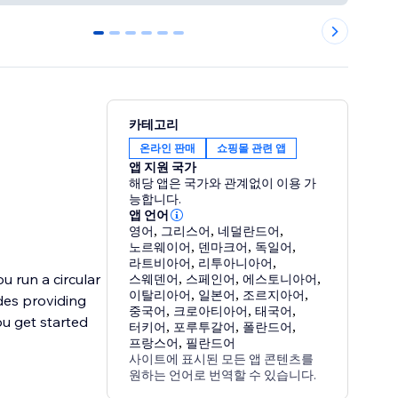
0
1
2
3
4
5
카테고리
온라인 판매
쇼핑몰 관련 앱
앱 지원 국가
해당 앱은 국가와 관계없이 이용 가
능합니다.
앱 언어
영어
,
그리스어
,
네덜란드어
,
노르웨이어
,
덴마크어
,
독일어
,
라트비아어
,
리투아니아어
,
u run a circular
스웨덴어
,
스페인어
,
에스토니아어
,
이탈리아어
,
일본어
,
조르지아어
,
des providing
중국어
,
크로아티아어
,
태국어
,
u get started
터키어
,
포루투갈어
,
폴란드어
,
프랑스어
,
필란드어
사이트에 표시된 모든 앱 콘텐츠를
원하는 언어로 번역할 수 있습니다.