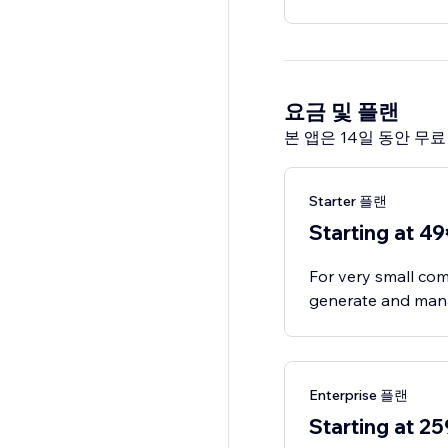
요금 및 플랜
본 앱은 14일 동안 무
Starter 플랜
Starting at 4
For very small co
generate and manag
Enterprise 플랜
Starting at 2