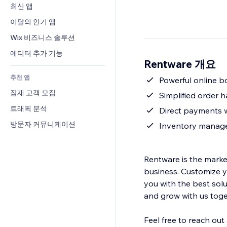
전환율
창고 서비스
최신 앱
PDF
이미지 효과
채팅
드롭쉬핑
파일 공유
이달의 인기 앱
버튼 & 메뉴
메모
유료 플랜 및 구독
소식
배너 및 배지
Wix 비즈니스 솔루션
전화번호
크라우드펀딩
콘텐츠 서비스
계산기
커뮤니티
에디터 추가 기능
식품 및 음료
Rentware 개요
텍스트 효과
검색
평가와 후기
추천 앱
일기예보
Powerful online b
CRM
잠재 고객 모집
차트 및 표
Simplified order h
트래픽 분석
Direct payments w
방문자 커뮤니케이션
Inventory managem
Rentware is the market
business. Customize y
you with the best sol
and grow with us toge
Feel free to reach out