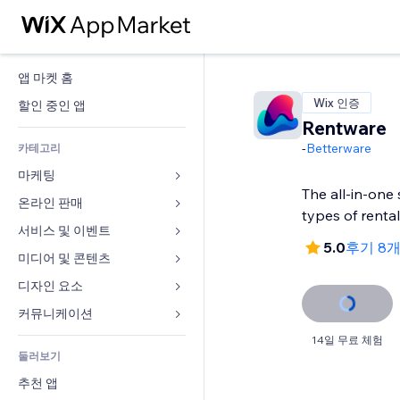
앱 마켓 홈
Wix 인증
할인 중인 앱
Rentware
-
Betterware
카테고리
마케팅
The all-in-one s
온라인 판매
광고
types of rental
모바일
서비스 및 이벤트
쇼핑몰 관련 앱
5.0
후기 8
사이트 통계
배송
미디어 및 콘텐츠
호텔
SNS
판매 버튼
이벤트
디자인 요소
갤러리
SEO
온라인 강좌
음식점
뮤직
지도 및 내비게이션
커뮤니케이션 
참가 유도
주문형 인쇄
부동산
팟캐스트
개인정보 및 보안
양식
14일 무료 체험
사이트 목록
회계
둘러보기
예약
사진
시계
블로그
이메일
쿠폰 및 로열티
추천 앱
동영상
페이지 템플릿
설문