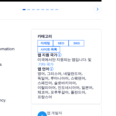
0
1
2
3
4
5
6
7
카테고리
마케팅
SEO
SNS
tomation
사이트 목록
앱 지원 국가
미국에서만 지원되는 앱입니다.
및
s
기타 국가
앱 언어
영어
,
그리스어
,
네덜란드어
,
독일어
,
루마니아어
,
스웨덴어
,
스페인어
,
슬로바키아어
,
이탈리아어
,
인도네시아어
,
일본어
,
체코어
,
포루투갈어
,
폴란드어
,
프랑스어
cy.
앱 개발자
R