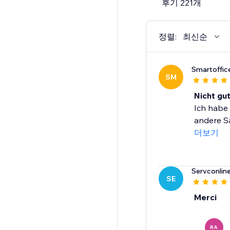
후기 221개
Trusted by millions of
정렬:
최신순
Smartoffic
SM
Nicht gut
Ich habe 
andere Sa
더보기
Servconlin
SE
Merci
RA