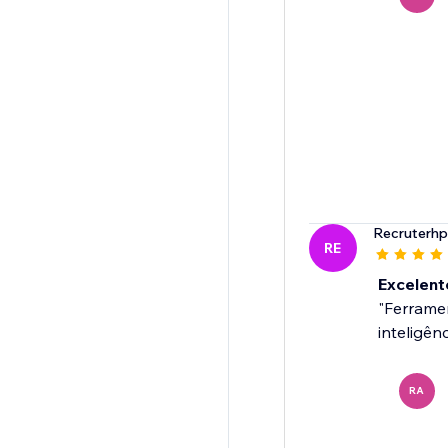
Recruterhp
RE
Excelent
"Ferramen
inteligên
RA