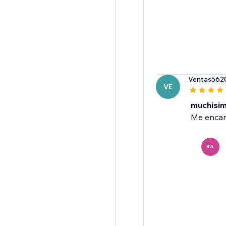
Ventas562
VE
muchisi
Me encan
RA