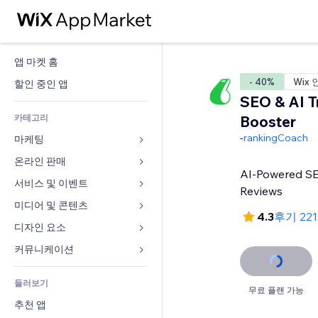
앱 마켓 홈
- 40%
Wix 
할인 중인 앱
SEO & AI Tr
카테고리
Booster
-
rankingCoach
마케팅
온라인 판매
광고
AI-Powered SEO
모바일
서비스 및 이벤트
쇼핑몰 관련 앱
Reviews
사이트 통계
배송
미디어 및 콘텐츠
호텔
4.3
후기 22
SNS
판매 버튼
이벤트
디자인 요소
갤러리
SEO
온라인 강좌
음식점
뮤직
지도 및 내비게이션
커뮤니케이션 
참가 유도
주문형 인쇄
부동산
팟캐스트
개인정보 및 보안
양식
사이트 목록
회계
둘러보기
예약
사진
시계
블로그
무료 플랜 가능
이메일
쿠폰 및 로열티
추천 앱
동영상
페이지 템플릿
설문