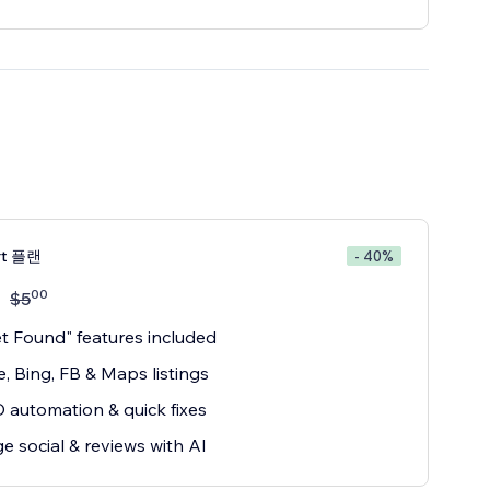
rt 플랜
- 40%
00
$
5
et Found" features included
, Bing, FB & Maps listings
 automation & quick fixes
 social & reviews with AI