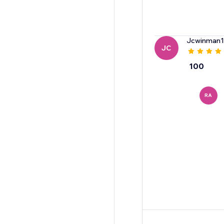
Jcwinman1
JC
100
RA