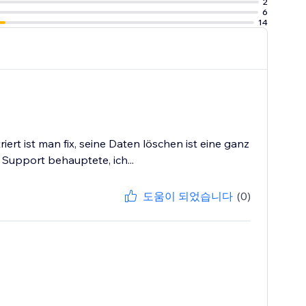
2
6
14
rt ist man fix, seine Daten löschen ist eine ganz
Support behauptete, ich...
도움이 되었습니다
(0)