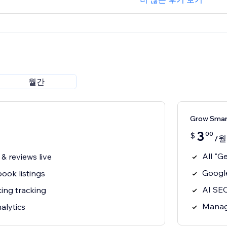
월간
Grow Sma
3
00
$
/월
All "G
& reviews live
Google
ook listings
AI SEO
ing tracking
Manage
alytics