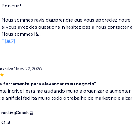
Bonjour !
Nous sommes ravis d’apprendre que vous appréciez notre ap
si vous avez des questions, n’hésitez pas à nous contacte
Nous sommes là...
더보기
azsilva
/ May 22, 2026
e ferramenta para alavancar meu negócio"
ta incrível, está me ajudando muito a organizar e aumentar
cia artificial facilita muito todo o trabalho de marketing e a
rankingCoach 팀
Olá!