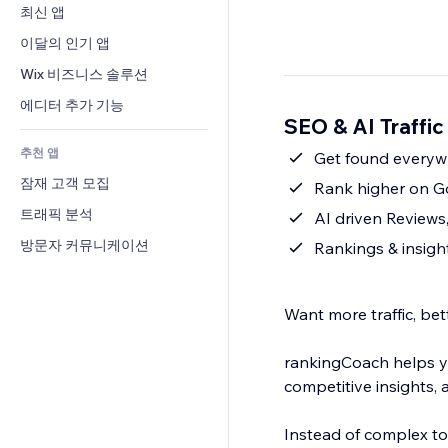
전환율
창고 서비스
최신 앱
PDF
이미지 효과
채팅
드롭쉬핑
파일 공유
이달의 인기 앱
버튼 & 메뉴
메모
유료 플랜 및 구독
소식
배너 및 배지
Wix 비즈니스 솔루션
전화번호
크라우드펀딩
콘텐츠 서비스
계산기
커뮤니티
에디터 추가 기능
식품 및 음료
SEO & AI Traffi
텍스트 효과
검색
평가와 후기
추천 앱
일기예보
Get found everywh
CRM
잠재 고객 모집
차트 및 표
Rank higher on Go
트래픽 분석
AI driven Reviews,
방문자 커뮤니케이션
Rankings & insigh
Want more traffic, be
rankingCoach helps yo
competitive insights
Instead of complex to