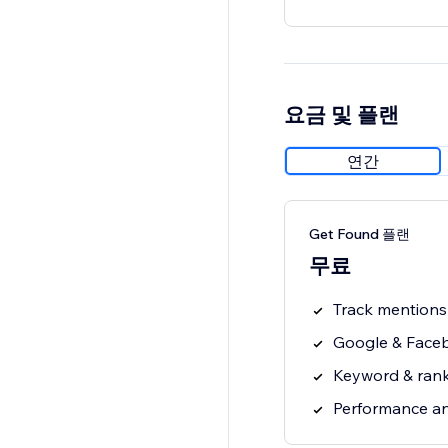
요금 및 플랜
연간
Get Found 플랜
무료
Track mentions 
Google & Faceb
Keyword & rank
Performance an