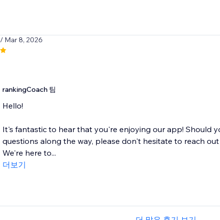
/ Mar 8, 2026
rankingCoach 팀
Hello!
It's fantastic to hear that you're enjoying our app! Should 
questions along the way, please don't hesitate to reach o
We're here to...
더보기
더 많은 후기 보기