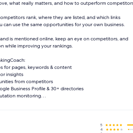
ove, what really matters, and how to outperform competitors
ompetitors rank, where they are listed, and which links
 can use the same opportunities for your own business.
and is mentioned online, keep an eye on competitors, and
on while improving your rankings.
nkingCoach:
ps for pages, keywords & content
or insights
tunities from competitors
oogle Business Profile & 30+ directories
putation monitoring
uggestions
d to your website and goals—so you always know what to do
5
4