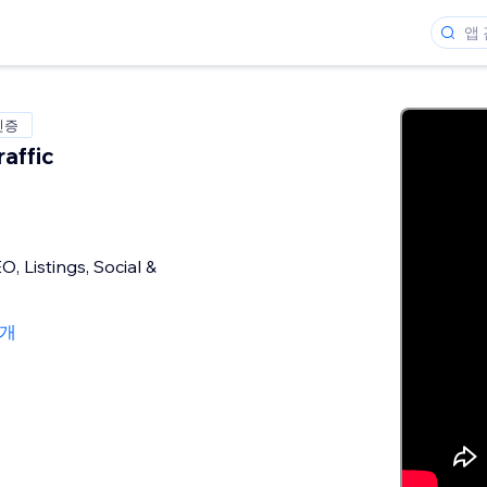
인증
affic
, Listings, Social &
1개