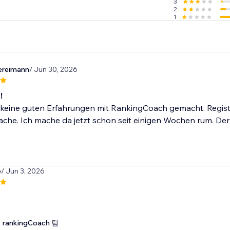
3
 small businesses worldwide.
2
1
ereimann
/ Jun 30, 2026
!
keine guten Erfahrungen mit RankingCoach gemacht. Registrie
che. Ich mache da jetzt schon seit einigen Wochen rum. Der 
e
/ Jun 3, 2026
rankingCoach 팀