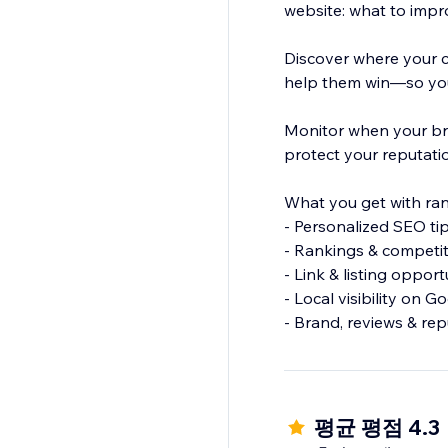
website: what to impr
Discover where your c
help them win—so you
Monitor when your br
protect your reputati
What you get with ra
- Personalized SEO ti
- Rankings & competit
- Link & listing oppor
- Local visibility on G
- Brand, reviews & re
- Smart social post s
Everything is tailore
next.
평균 평점 4.3