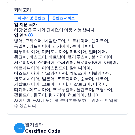
카테고리
미디어 및 콘텐츠
콘텐츠 서비스
앱 지원 국가
해당 앱은 국가와 관계없이 이용 가능합니다.
앱 언어
영어
,
그리스어
,
네덜란드어
,
노르웨이어
,
덴마크어
,
독일어
,
라트비아어
,
러시아어
,
루마니아어
,
리투아니아어
,
마케도니아어
,
마타이어
,
말레이어
,
몽고어
,
바스크어
,
베트남어
,
벨라루스어
,
불가리아어
,
세르비아어
,
스웨덴어
,
스페인어
,
슬로바키아어
,
아랍어
,
아르메니아어
,
아이스란드어
,
알바니아어
,
에스토니아어
,
우크라이나어
,
웨일스어
,
이탈리아어
,
인도네시아어
,
일본어
,
조르지아어
,
중국어
,
체코어
,
카탈로니아어
,
크로아티아어
,
타갈로그어
,
태국어
,
터키어
,
페르시아어
,
포루투갈어
,
폴란드어
,
프랑스어
,
필란드어
,
한국어
,
헝가리어
,
히브리어
,
힌디어
사이트에 표시된 모든 앱 콘텐츠를 원하는 언어로 번역할
수 있습니다.
앱 개발자
CC
Certified Code