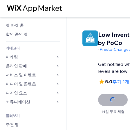
앱 마켓 홈
Low Invent
할인 중인 앱
by PoCo
카테고리
-
Presto-Change
마케팅
Get notified w
온라인 판매
광고
levels are low
모바일
서비스 및 이벤트
쇼핑몰 관련 앱
5.0
후기 1개
사이트 통계
배송
미디어 및 콘텐츠
호텔
SNS
판매 버튼
이벤트
디자인 요소
갤러리
SEO
온라인 강좌
음식점
뮤직
지도 및 내비게이션
커뮤니케이션 
참가 유도
주문형 인쇄
부동산
팟캐스트
개인정보 및 보안
양식
14일 무료 체험
사이트 목록
회계
둘러보기
예약
사진
시계
블로그
이메일
쿠폰 및 로열티
추천 앱
동영상
페이지 템플릿
설문