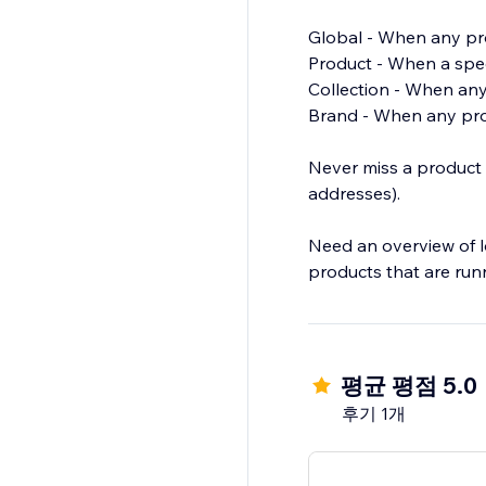
Global - When any pro
Product - When a speci
Collection - When any 
Brand - When any prod
Never miss a product g
addresses).
Need an overview of l
products that are run
평균 평점 5.0
후기 1개