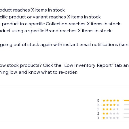
duct reaches X items in stock.
fic product or variant reaches X items in stock.
product in a specific Collection reaches X items in stock.
uct using a specific Brand reaches X items in stock.
oing out of stock again with instant email notifications (sent
ow stock products? Click the "Low Inventory Report" tab and
ning low, and know what to re-order.
5
4
3
2
1