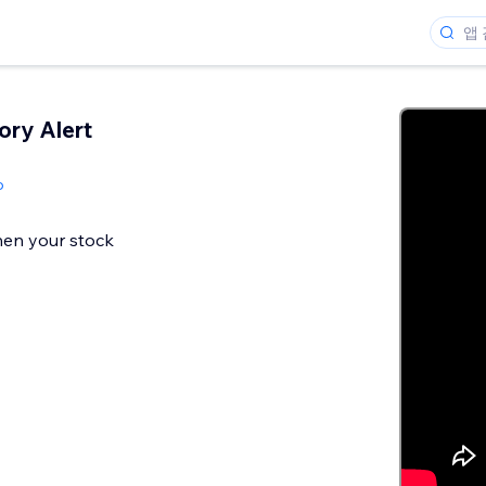
ory Alert
o
hen your stock