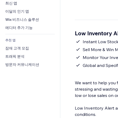
전환율
창고 서비스
최신 앱
PDF
이미지 효과
채팅
드롭쉬핑
파일 공유
이달의 인기 앱
버튼 & 메뉴
메모
유료 플랜 및 구독
소식
배너 및 배지
Wix 비즈니스 솔루션
전화번호
크라우드펀딩
콘텐츠 서비스
계산기
커뮤니티
에디터 추가 기능
식품 및 음료
Low Inventory 
텍스트 효과
검색
평가와 후기
추천 앱
일기예보
Instant Low Stock
CRM
잠재 고객 모집
차트 및 표
Sell More & Win 
트래픽 분석
Monitor Your Inv
방문자 커뮤니케이션
Global and Specifi
We want to help you f
stressing and wasting
low or lose sales on o
Low Inventory Alert al
conditions.