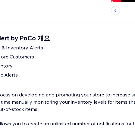
Alert by PoCo 개요
 & Inventory Alerts
More Customers
entory
c Alerts
ocus on developing and promoting your store to increase sal
 time manually monitoring your inventory levels for items th
ut-of-stock items.
lows you to create an unlimited number of notifications for 