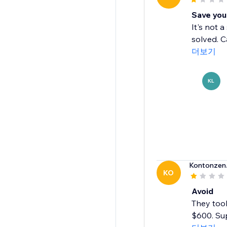
Save you
It's not 
solved. C
더보기
KL
Kontonzen
KO
Avoid
They took
$600. Su