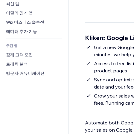
전환율
창고 서비스
최신 앱
PDF
이미지 효과
채팅
드롭쉬핑
파일 공유
이달의 인기 앱
버튼 & 메뉴
메모
유료 플랜 및 구독
소식
배너 및 배지
Wix 비즈니스 솔루션
전화번호
크라우드펀딩
콘텐츠 서비스
계산기
커뮤니티
에디터 추가 기능
식품 및 음료
Kliken: Google 
텍스트 효과
검색
평가와 후기
추천 앱
일기예보
Get a new Google 
CRM
minutes, we help 
잠재 고객 모집
차트 및 표
Access to free lis
트래픽 분석
product pages
방문자 커뮤니케이션
Sync and optimize
date and your fee
Grow your sales 
fees. Running cam
Automate both Google
your sales on Google.