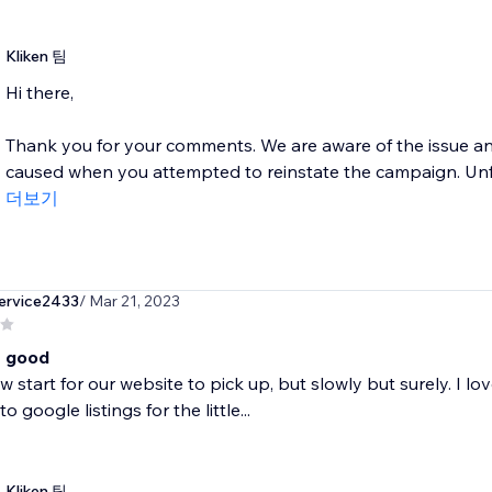
Kliken 팀
Hi there,
Thank you for your comments. We are aware of the issue and
caused when you attempted to reinstate the campaign. Unfor
더보기
ervice2433
/ Mar 21, 2023
t good
ow start for our website to pick up, but slowly but surely. I 
nto google listings for the little...
Kliken 팀