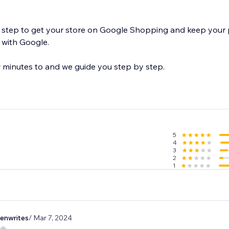
ping and keep your product feeds
 with Google.
 few minutes to and we guide you step by step.
5
4
3
2
1
eenwrites
/ Mar 7, 2024