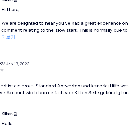
Hi there,
We are delighted to hear you've had a great experience on 
comment relating to the 'slow start'. This is normally due t
더보기
22
/ Jan 13, 2023
!
rt ist ein graus. Standard Antworten und keinerlei Hilfe w
er Account wird dann einfach von Kliken Seite gekündigt und 
Kliken 팀
Hello,