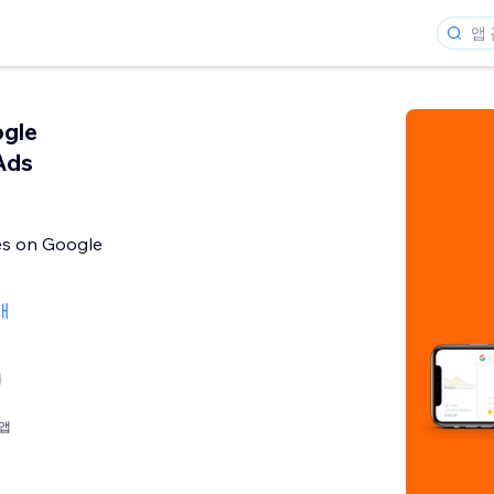
ogle
Ads
es on Google
개
앱