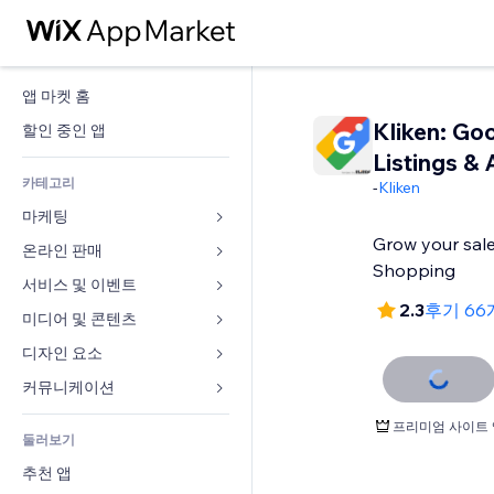
앱 마켓 홈
Kliken: Go
할인 중인 앱
Listings & 
카테고리
-
Kliken
마케팅
Grow your sal
온라인 판매
광고
Shopping
모바일
서비스 및 이벤트
쇼핑몰 관련 앱
2.3
후기 66
사이트 통계
배송
미디어 및 콘텐츠
호텔
SNS
판매 버튼
이벤트
디자인 요소
갤러리
SEO
온라인 강좌
음식점
뮤직
지도 및 내비게이션
커뮤니케이션 
참가 유도
주문형 인쇄
부동산
팟캐스트
개인정보 및 보안
양식
프리미엄 사이트 
사이트 목록
회계
둘러보기
예약
사진
시계
블로그
이메일
쿠폰 및 로열티
추천 앱
동영상
페이지 템플릿
설문