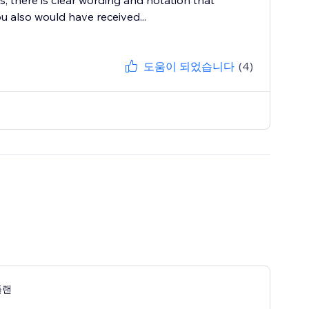
s, there is clear wording and notation that
u also would have received...
도움이 되었습니다
(4)
 플랜