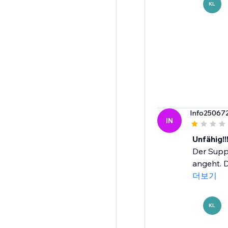
KL
Info25067
IN
Unfähig!!
Der Suppo
angeht. D
더보기
KL