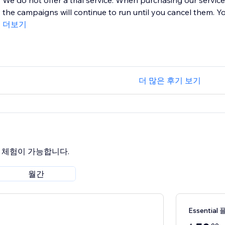
We do not offer a trial service. When purchasing our service
the campaigns will continue to run until you cancel them. Yo
더보기
더 많은 후기 보기
료 체험이 가능합니다.
월간
Essential