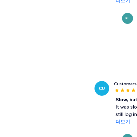
더보기
KL
Customers
CU
Slow, bu
It was sl
still log i
더보기