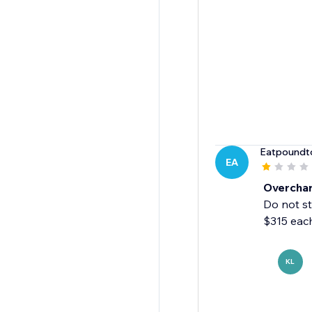
Eatpoundt
EA
Overcha
Do not st
$315 eac
KL