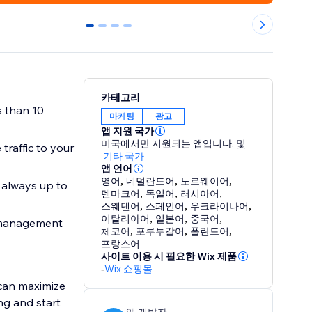
0
1
2
3
카테고리
s than 10
마케팅
광고
앱 지원 국가
미국에서만 지원되는 앱입니다.
및
traffic to your
기타 국가
앱 언어
영어
,
네덜란드어
,
노르웨이어
,
 always up to
덴마크어
,
독일어
,
러시아어
,
스웨덴어
,
스페인어
,
우크라이나어
,
이탈리아어
,
일본어
,
중국어
,
 management
체코어
,
포루투갈어
,
폴란드어
,
프랑스어
사이트 이용 시 필요한 Wix 제품
-
Wix 쇼핑몰
can maximize
ng and start