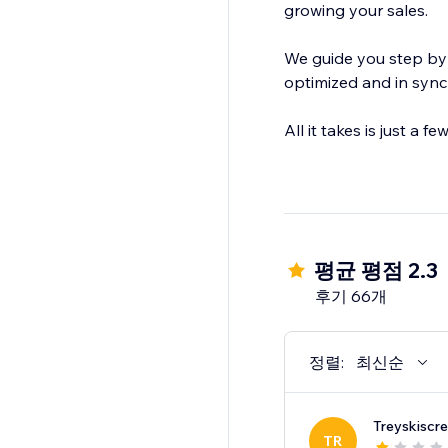
growing your sales.
We guide you step by step to get your store on Google Shop
optimized and in sync
All it takes is just a
평균 평점 2.3
후기 66개
정렬:
최신순
Treyskiscr
TR