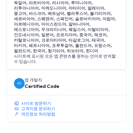
독일어
,
라트비아어
,
러시아어
,
루마니아어
,
리투아니아어
,
마케도니아어
,
마타이어
,
말레이어
,
몽고어
,
바스크어
,
베트남어
,
벨라루스어
,
불가리아어
,
세르비아어
,
스웨덴어
,
스페인어
,
슬로바키아어
,
아랍어
,
아르메니아어
,
아이스란드어
,
알바니아어
,
에스토니아어
,
우크라이나어
,
웨일스어
,
이탈리아어
,
인도네시아어
,
일본어
,
조르지아어
,
중국어
,
체코어
,
카탈로니아어
,
크로아티아어
,
타갈로그어
,
태국어
,
터키어
,
페르시아어
,
포루투갈어
,
폴란드어
,
프랑스어
,
필란드어
,
한국어
,
헝가리어
,
히브리어
,
힌디어
사이트에 표시된 모든 앱 콘텐츠를 원하는 언어로 번역할
수 있습니다.
앱 개발자
CC
Certified Code
사이트 방문하기
고객지원 문의하기
개인정보 처리방침