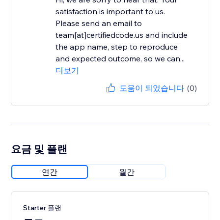
satisfaction is important to us.
Please send an email to
team[at]certifiedcode.us and include
the app name, step to reproduce
and expected outcome, so we can...
더보기
도움이 되었습니다
(0)
요금 및 플랜
연간
월간
Starter 플랜