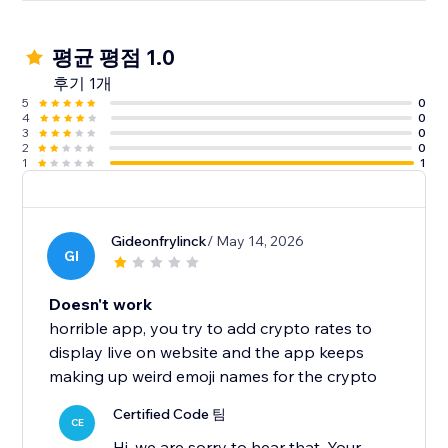
평균 평점 1.0
후기 1개
5
0
4
0
3
0
2
0
1
1
Gideonfrylinck
/ May 14, 2026
GI
Doesn't work
horrible app, you try to add crypto rates to
display live on website and the app keeps
making up weird emoji names for the crypto
Certified Code 팀
CE
Hi, we are sorry to hear that. Your