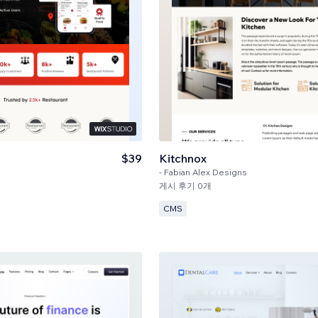
$39
Kitchnox
-
Fabian Alex Designs
게시 후기 0개
CMS