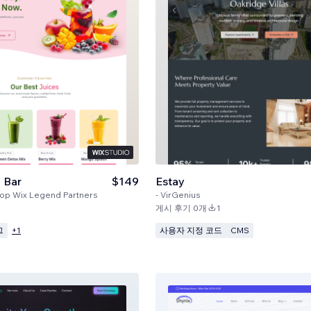
e Bar
$149
Estay
op Wix Legend Partners
-
VirGenius
게시 후기 0개
1
그
사용자 지정 코드
CMS
+
1