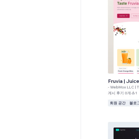
Fruvia | Juic
-
WebMox LLC | T
게시 후기 0개
1
회원 공간
블로