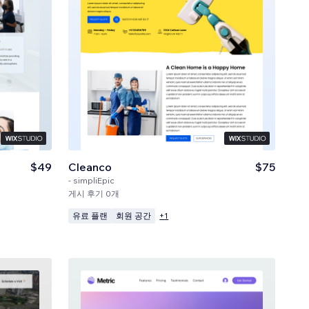
$49
Cleanco
$75
-
simpliEpic
게시 후기 0개
유료 플랜
회원 공간
+
1