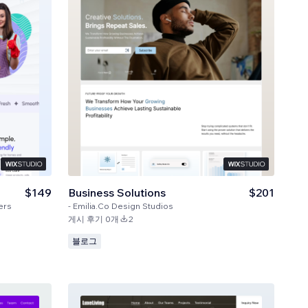
$149
Business Solutions
$201
ers
-
Emilia.Co Design Studios
게시 후기 0개
2
블로그