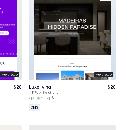
$20
Luxeliving
$20
-
IT Path Solutions
게시 후기 0개
1
CMS