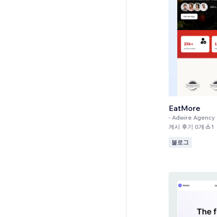
EatMore
-
Adwire Agency
게시 후기 0개
1
블로그