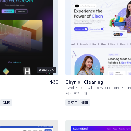
$30
Shynix | Cleaning
d
-
WebMox LLC | Top Wix Legend Partn
게시 후기 0개
CMS
블로그
예약