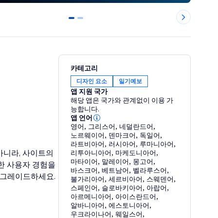
0
1
카테고리
디자인 요소
일기예보
앱 지원 국가
해당 앱은 국가와 관계없이 이용 가
능합니다.
앱 언어
영어
,
그리스어
,
네덜란드어
,
노르웨이어
,
덴마크어
,
독일어
,
라트비아어
,
러시아어
,
루마니아어
,
 아니라, 사이트의
리투아니아어
,
마케도니아어
,
마타이어
,
말레이어
,
몽고어
,
한 사용자 경험을
바스크어
,
베트남어
,
벨라루스어
,
업그레이드하세요.
불가리아어
,
세르비아어
,
스웨덴어
,
스페인어
,
슬로바키아어
,
아랍어
,
아르메니아어
,
아이스란드어
,
알바니아어
,
에스토니아어
,
우크라이나어
,
웨일스어
,