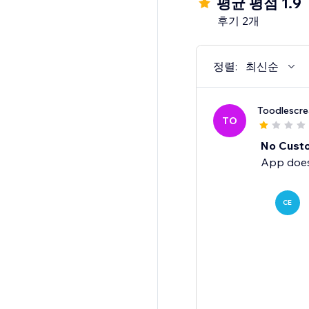
평균 평점 1.9
후기 2개
정렬:
최신순
Toodlescr
TO
No Cust
App does
CE