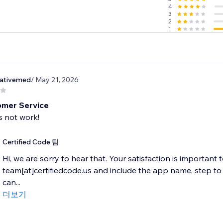
4
3
2
1
eativemed
/ May 21, 2026
omer Service
 not work!
Certified Code 팀
Hi, we are sorry to hear that. Your satisfaction is important 
team[at]certifiedcode.us and include the app name, step 
can...
더보기