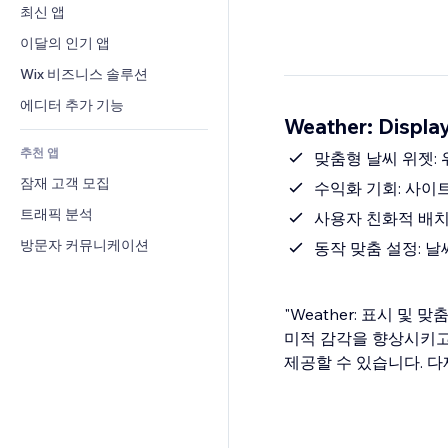
전환율
창고 서비스
최신 앱
PDF
이미지 효과
채팅
드롭쉬핑
파일 공유
이달의 인기 앱
버튼 & 메뉴
메모
유료 플랜 및 구독
소식
배너 및 배지
Wix 비즈니스 솔루션
전화번호
크라우드펀딩
콘텐츠 서비스
계산기
커뮤니티
에디터 추가 기능
식품 및 음료
Weather: Displ
텍스트 효과
검색
평가와 후기
추천 앱
일기예보
맞춤형 날씨 위젯:
CRM
잠재 고객 모집
차트 및 표
수익화 기회: 사이
트래픽 분석
사용자 친화적 배치
방문자 커뮤니케이션
동작 맞춤 설정: 
"Weather: 표시 
미적 감각을 향상시키고
제공할 수 있습니다. 