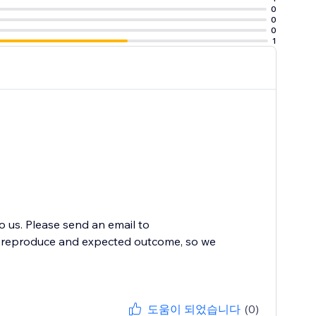
0
0
0
1
to us. Please send an email to
to reproduce and expected outcome, so we
도움이 되었습니다
(0)