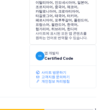
이탈리아어
,
인도네시아어
,
일본어
,
조르지아어
,
중국어
,
체코어
,
카탈로니아어
,
크로아티아어
,
타갈로그어
,
태국어
,
터키어
,
페르시아어
,
포루투갈어
,
폴란드어
,
프랑스어
,
필란드어
,
한국어
,
헝가리어
,
히브리어
,
힌디어
사이트에 표시된 모든 앱 콘텐츠를
원하는 언어로 번역할 수 있습니다.
앱 개발자
CC
Certified Code
사이트 방문하기
고객지원 문의하기
개인정보 처리방침
1