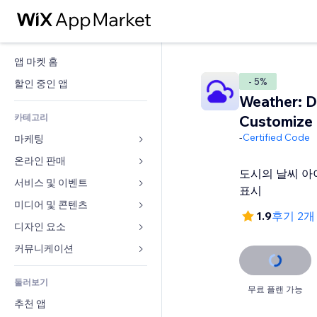
앱 마켓 홈
- 5%
할인 중인 앱
Weather: D
카테고리
Customize
-
Certified Code
마케팅
온라인 판매
광고
도시의 날씨 아
모바일
서비스 및 이벤트
쇼핑몰 관련 앱
표시
사이트 통계
배송
미디어 및 콘텐츠
호텔
1.9
후기 2
SNS
판매 버튼
이벤트
디자인 요소
갤러리
SEO
온라인 강좌
음식점
뮤직
지도 및 내비게이션
커뮤니케이션 
참가 유도
주문형 인쇄
부동산
팟캐스트
개인정보 및 보안
양식
사이트 목록
회계
둘러보기
예약
사진
시계
블로그
무료 플랜 가능
이메일
쿠폰 및 로열티
추천 앱
동영상
페이지 템플릿
설문