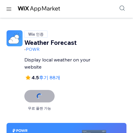
Wix 인증
Weather Forecast
-
POWR
Display local weather on your
website
4.5
후기 88개
무료 플랜 가능