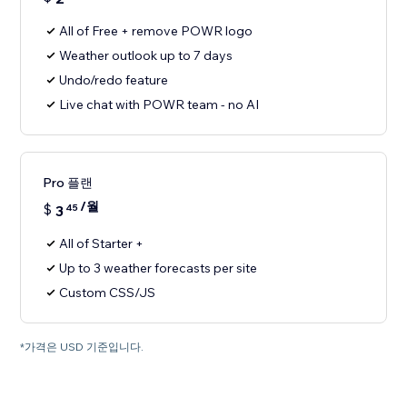
All of Free + remove POWR logo
Weather outlook up to 7 days
Undo/redo feature
Live chat with POWR team - no AI
Pro 플랜
/월
$
3
45
All of Starter +
Up to 3 weather forecasts per site
Custom CSS/JS
*가격은 USD 기준입니다.