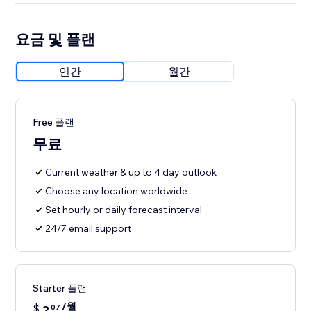
요금 및 플랜
연간
월간
Free 플랜
무료
Current weather & up to 4 day outlook
Choose any location worldwide
Set hourly or daily forecast interval
24/7 email support
Starter 플랜
/월
$
2
07