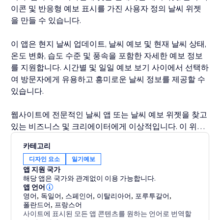
이콘 및 반응형 예보 표시를 가진 사용자 정의 날씨 위젯
을 만들 수 있습니다.
이 앱은 현지 날씨 업데이트, 날씨 예보 및 현재 날씨 상태,
온도 변화, 습도 수준 및 풍속을 포함한 자세한 예보 정보
를 지원합니다. 시간별 및 일일 예보 보기 사이에서 선택하
여 방문자에게 유용하고 흥미로운 날씨 정보를 제공할 수
있습니다.
웹사이트에 전문적인 날씨 앱 또는 날씨 예보 위젯을 찾고
있는 비즈니스 및 크리에이터에게 이상적입니다. 이 위젯
은 모바일 반응형이며 사용하기 쉽고, 사용자 정의가 가능
카테고리
하며, 코딩이 필요하지 않습니다.
디자인 요소
일기예보
앱 지원 국가
해당 앱은 국가와 관계없이 이용 가능합니다.
앱 언어
영어
,
독일어
,
스페인어
,
이탈리아어
,
포루투갈어
,
폴란드어
,
프랑스어
사이트에 표시된 모든 앱 콘텐츠를 원하는 언어로 번역할