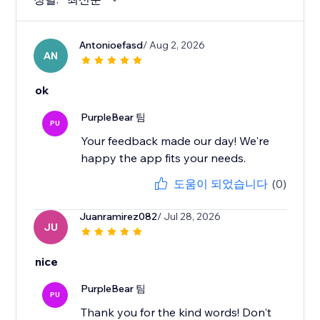
Antonioefasd
/ Aug 2, 2026
AN
ok
PurpleBear 팀
PU
Your feedback made our day! We're
happy the app fits your needs.
도움이 되었습니다
(0)
Juanramirez082
/ Jul 28, 2026
JU
nice
PurpleBear 팀
PU
Thank you for the kind words! Don't