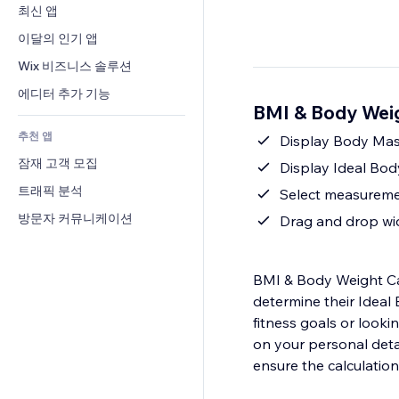
전환율
창고 서비스
최신 앱
PDF
이미지 효과
채팅
드롭쉬핑
파일 공유
이달의 인기 앱
버튼 & 메뉴
메모
유료 플랜 및 구독
소식
배너 및 배지
Wix 비즈니스 솔루션
전화번호
크라우드펀딩
콘텐츠 서비스
계산기
커뮤니티
에디터 추가 기능
식품 및 음료
BMI & Body Wei
텍스트 효과
검색
평가와 후기
추천 앱
일기예보
Display Body Mas
CRM
잠재 고객 모집
차트 및 표
Display Ideal Bod
트래픽 분석
Select measuremen
방문자 커뮤니케이션
Drag and drop wid
BMI & Body Weight Cal
determine their Ideal
fitness goals or looki
on your personal deta
ensure the calculation