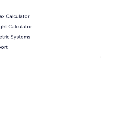
x Calculator
ght Calculator
etric Systems
ort