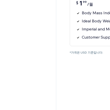
1
99
$
/월
Body Mass Inde
Ideal Body Wei
Imperial and M
Customer Supp
*가격은 USD 기준입니다.