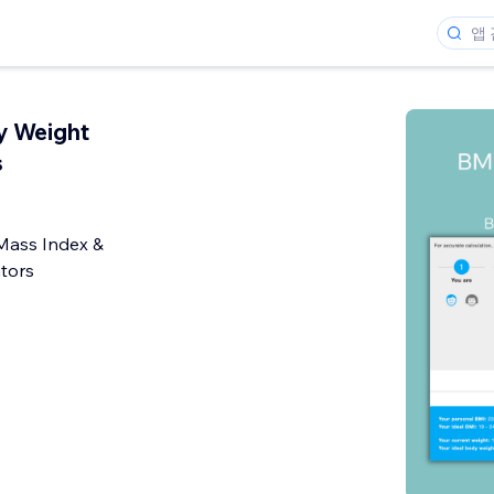
y Weight
s
Mass Index &
tors