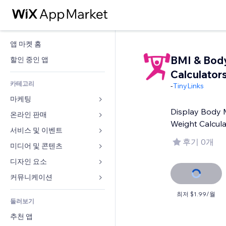
앱 마켓 홈
BMI & Bod
할인 중인 앱
Calculator
카테고리
-
TinyLinks
마케팅
Display Body 
온라인 판매
광고
Weight Calcula
모바일
서비스 및 이벤트
쇼핑몰 관련 앱
후기 0개
사이트 통계
배송
미디어 및 콘텐츠
호텔
SNS
판매 버튼
이벤트
디자인 요소
갤러리
SEO
온라인 강좌
음식점
뮤직
지도 및 내비게이션
커뮤니케이션 
참가 유도
주문형 인쇄
부동산
팟캐스트
개인정보 및 보안
양식
최저 $1.99/월
사이트 목록
회계
둘러보기
예약
사진
시계
블로그
이메일
쿠폰 및 로열티
추천 앱
동영상
페이지 템플릿
설문