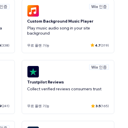
 인증
Wix 인증
Custom Background Music Player
ba
Play music audio song in your site
background
8
(338)
무료 플랜 가능
4.7
(319)
Wix 인증
Trustpilot Reviews
d
Collect verified reviews consumers trust
9
(241)
무료 플랜 가능
3.5
(165)
 인증