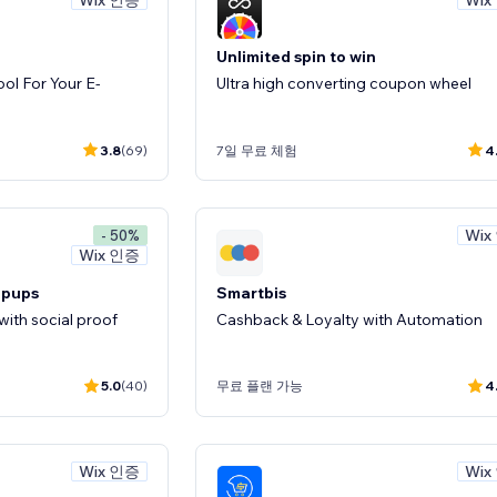
Unlimited spin to win
ol For Your E-
Ultra high converting coupon wheel
3.8
(69)
7일 무료 체험
4
Wix
- 50%
Wix 인증
opups
Smartbis
ith social proof
Cashback & Loyalty with Automation
5.0
(40)
무료 플랜 가능
4
Wix 인증
Wix