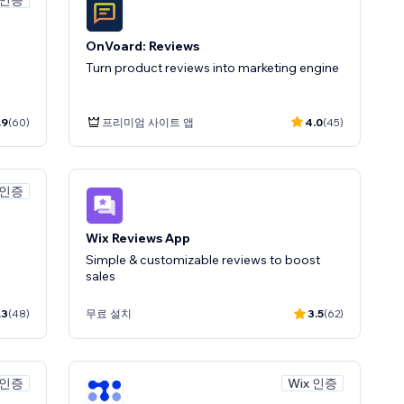
OnVoard: Reviews
Turn product reviews into marketing engine
.9
(60)
프리미엄 사이트 앱
4.0
(45)
 인증
Wix Reviews App
Simple & customizable reviews to boost
.3
(48)
무료 설치
3.5
(62)
 인증
Wix 인증