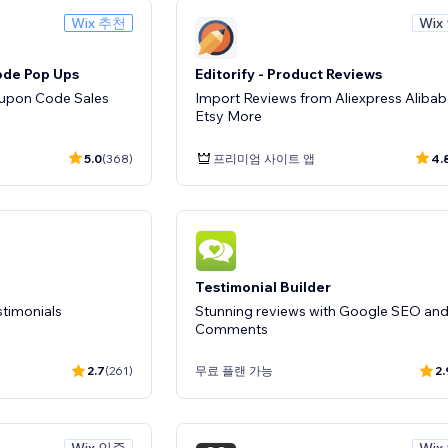
Wix 추천
Wix
ode Pop Ups
Editorify ‑ Product Reviews
upon Code Sales
Import Reviews from Aliexpress Aliba
Etsy More
5.0
(368)
프리미엄 사이트 앱
4.
Testimonial Builder
stimonials
Stunning reviews with Google SEO an
Comments
2.7
(261)
무료 플랜 가능
2.
Wix 인증
Wix