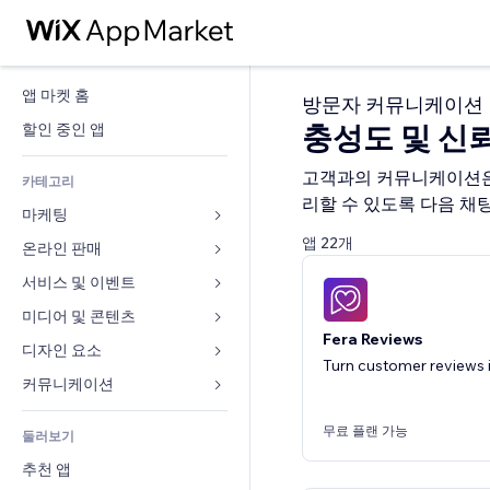
앱 마켓 홈
방문자 커뮤니케이션
충성도 및 신
할인 중인 앱
고객과의 커뮤니케이션은 
카테고리
리할 수 있도록 다음 채
마케팅
앱 22개
온라인 판매
광고
모바일
서비스 및 이벤트
쇼핑몰 관련 앱
사이트 통계
배송
미디어 및 콘텐츠
호텔
Fera Reviews
SNS
판매 버튼
이벤트
디자인 요소
갤러리
Turn customer reviews i
SEO
온라인 강좌
음식점
뮤직
지도 및 내비게이션
커뮤니케이션 
참가 유도
주문형 인쇄
부동산
팟캐스트
개인정보 및 보안
양식
사이트 목록
무료 플랜 가능
회계
둘러보기
예약
사진
시계
블로그
이메일
쿠폰 및 로열티
추천 앱
동영상
페이지 템플릿
설문