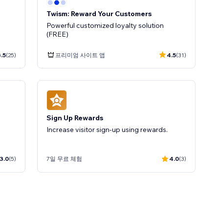
Twism: Reward Your Customers
Powerful customized loyalty solution
(FREE)
.5
(25)
프리미엄 사이트 앱
4.5
(31)
Sign Up Rewards
Increase visitor sign-up using rewards.
3.0
(5)
7일 무료 체험
4.0
(3)