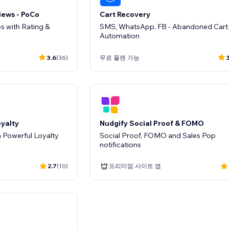
iews - PoCo
Cart Recovery
es with Rating &
SMS, WhatsApp, FB - Abandoned Cart
Automation
3.6
(36)
무료 플랜 가능
3
oyalty
Nudgify Social Proof & FOMO
 Powerful Loyalty
Social Proof, FOMO and Sales Pop
notifications
2.7
(10)
프리미엄 사이트 앱