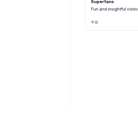
Superfans
Fun and insightful visito
무료
2억 3천만 명 