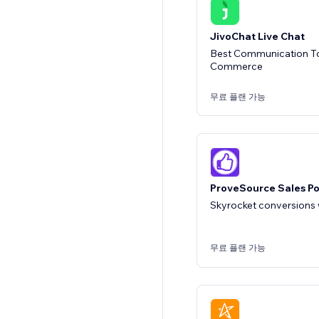
JivoChat Live Chat
Best Communication To
Commerce
무료 플랜 가능
ProveSource Sales P
Skyrocket conversions w
무료 플랜 가능