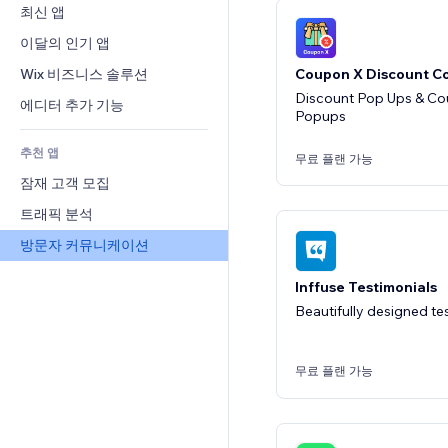
전환율
창고 서비스
최신 앱
PDF
이미지 효과
채팅
드롭쉬핑
파일 공유
이달의 인기 앱
버튼 & 메뉴
메모
유료 플랜 및 구독
소식
배너 및 배지
Wix 비즈니스 솔루션
전화번호
Coupon X Discount C
크라우드펀딩
콘텐츠 서비스
Discount Pop Ups & Co
계산기
커뮤니티
에디터 추가 기능
Popups
식품 및 음료
텍스트 효과
검색
평가와 후기
추천 앱
일기예보
CRM
무료 플랜 가능
잠재 고객 모집
차트 및 표
트래픽 분석
방문자 커뮤니케이션
Inffuse Testimonials
Beautifully designed te
무료 플랜 가능