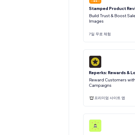
Stamped Product Rev
Build Trust & Boost Sal
Images
7일 무료 체험
Reperks: Rewards & L
Reward Customers with
Campaigns
프리미엄 사이트 앱