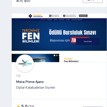
최저: $50
TR
Meta Prime Ajans
Dijital Kalabalıktan Sıyrılın
5.0
(
27
)