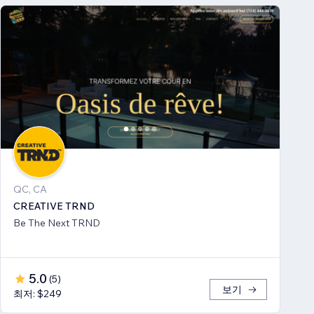
QC, CA
CREATIVE TRND
Be The Next TRND
5.0
(
5
)
보기
최저: $249