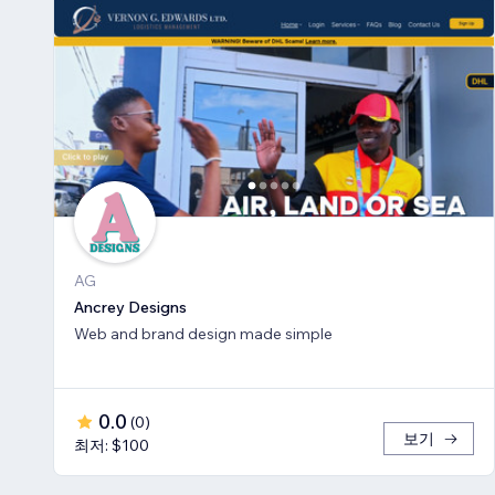
AG
Ancrey Designs
Web and brand design made simple
0.0
(
0
)
보기
최저: $100