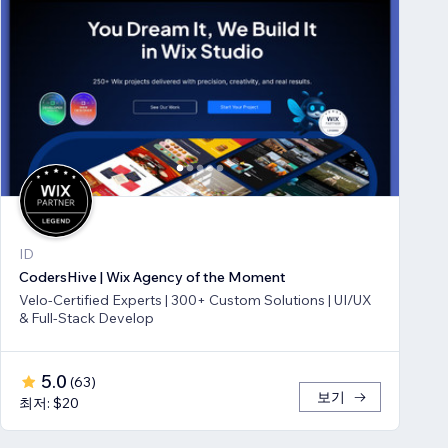
ID
CodersHive | Wix Agency of the Moment
Velo-Certified Experts | 300+ Custom Solutions | UI/UX
& Full-Stack Develop
5.0
(
63
)
보기
최저: $20