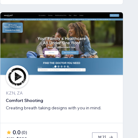
KZN, ZA
Comfort Shooting
Creating breath ​taking designs with you in mind.
0.0
(
0
)
보기