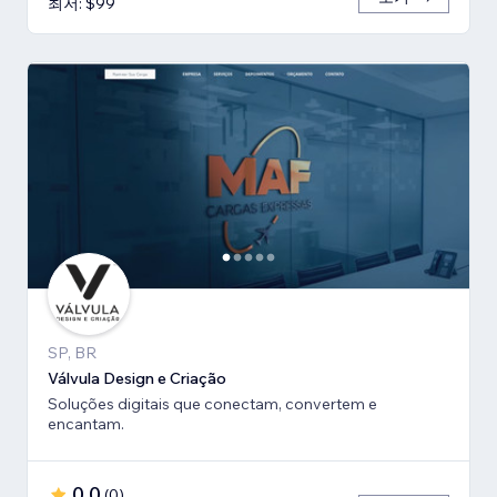
최저: $99
SP, BR
Válvula Design e Criação
Soluções digitais que conectam, convertem e
encantam.
0.0
(
0
)