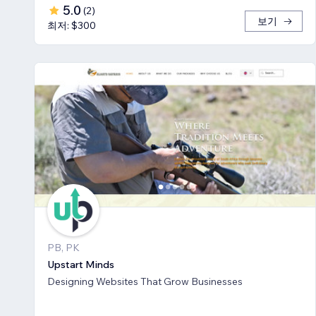
5.0
(
2
)
보기
최저: $300
PB, PK
Upstart Minds
Designing Websites That Grow Businesses