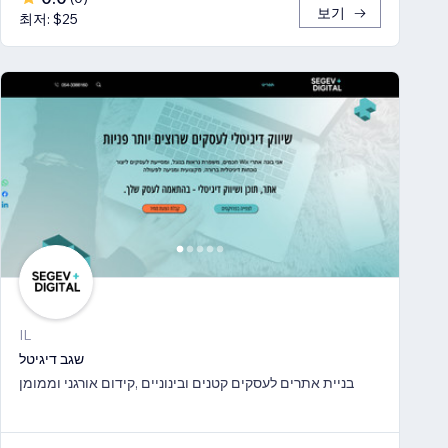
보기
최저: $25
IL
שגב דיגיטל
בניית אתרים לעסקים קטנים ובינוניים ,קידום אורגני וממומן