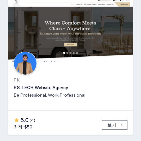
PK
RS-TECH Website Agency
Be Professional, Work Professional
5.0
(
4
)
보기
최저: $50