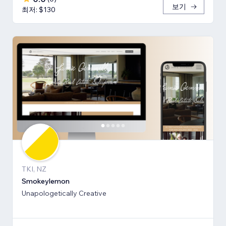
보기
최저: $130
TKI, NZ
Smokeylemon
Unapologetically Creative