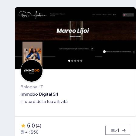
Bologna, IT
Immobo Digital Srl
Il futuro della tua attività
5.0
(
4
)
보기
최저: $50