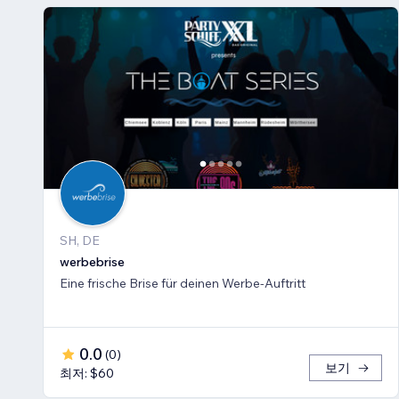
SH, DE
werbebrise
Eine frische Brise für deinen Werbe-Auftritt
0.0
(
0
)
보기
최저: $60