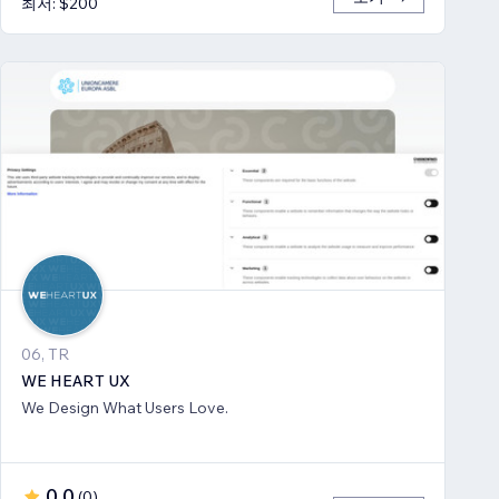
최저: $200
06, TR
WE HEART UX
We Design What Users Love.
0.0
(
0
)