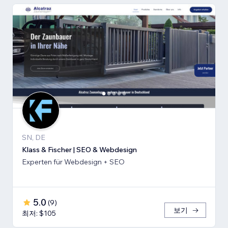
SN, DE
Klass & Fischer | SEO & Webdesign
Experten für Webdesign + SEO
5.0
(
9
)
보기
최저: $105