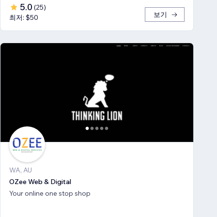
5.0
(
25
)
보기
최저: $50
WA, AU
OZee Web & Digital
Your online one stop shop