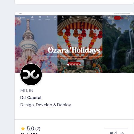
MH, IN
De' Capital
Design, Develop & Deploy
5.0
(
2
)
보기