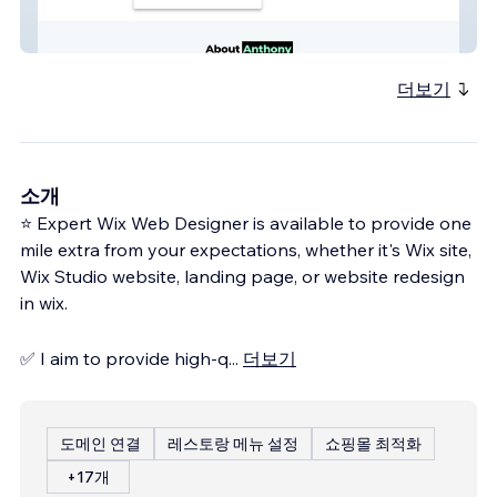
Anthony J. Garibay
더보기
소개
⭐ Expert Wix Web Designer is available to provide one
mile extra from your expectations, whether it's Wix site,
Wix Studio website, landing page, or website redesign
in wix.
✅ I aim to provide high-q
...
더보기
도메인 연결
레스토랑 메뉴 설정
쇼핑몰 최적화
+17개