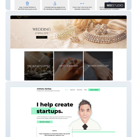
Emceecore
Ramdeholl's Jewellery