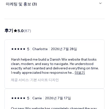
마케팅 및 홍보 (3)
후기
5.0
(
87
)
5
Charlotte
2026년 7월 28일
Harsh helped me build a Danish Wix website that looks
clean, modern, and easy to navigate. He understood
exactly what I wanted and delivered everything on time.
I really appreciated how responsive he
...
더보기
제공 서비스: 기본 사이트 디자인
5
Carrie
2026년 7월 17일
Our new Wix website has completely changed the way