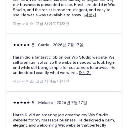
our business is presented online. Harsh created it in Wix
Studio, and the result is modern, elegant, and easy to
use. He was always available to answ
...
더보기
제공 서비스: 고급 사이트 디자인
5
Carrie
2026년 7월 17일
Harsh did a fantastic job on our Wix Studio website. We
sell premium sofas, so the website needed to look high-
end while still being simple for customers to browse. He
understood exactly what we were
...
더보기
제공 서비스: 고급 사이트 디자인
5
Melanie
2026년 7월 17일
Harsh K. did an amazing job creating my Wix Studio
website for my massage business. He designed a calm,
elegant, and welcoming Wix website that perfectly