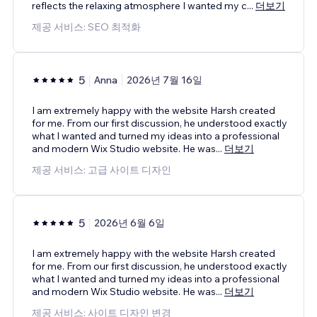
reflects the relaxing atmosphere I wanted my c
...
더보기
제공 서비스: SEO 최적화
5
Anna
2026년 7월 16일
I am extremely happy with the website Harsh created
for me. From our first discussion, he understood exactly
what I wanted and turned my ideas into a professional
and modern Wix Studio website. He was
...
더보기
제공 서비스: 고급 사이트 디자인
5
2026년 6월 6일
I am extremely happy with the website Harsh created
for me. From our first discussion, he understood exactly
what I wanted and turned my ideas into a professional
and modern Wix Studio website. He was
...
더보기
제공 서비스: 사이트 디자인 변경