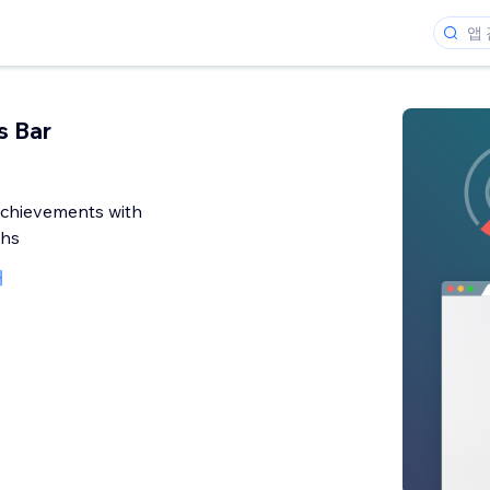
s Bar
achievements with
phs
개