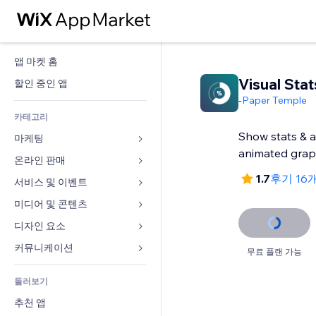
앱 마켓 홈
Visual Stat
할인 중인 앱
-
Paper Temple
카테고리
Show stats & 
마케팅
animated gra
온라인 판매
광고
1.7
후기 16
모바일
서비스 및 이벤트
쇼핑몰 관련 앱
사이트 통계
배송
미디어 및 콘텐츠
호텔
SNS
판매 버튼
이벤트
디자인 요소
갤러리
SEO
온라인 강좌
음식점
뮤직
지도 및 내비게이션
커뮤니케이션 
무료 플랜 가능
참가 유도
주문형 인쇄
부동산
팟캐스트
개인정보 및 보안
양식
사이트 목록
회계
둘러보기
예약
사진
시계
블로그
이메일
쿠폰 및 로열티
추천 앱
동영상
페이지 템플릿
설문