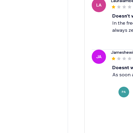
Lauralamb
LA
Doesn't 
In the fr
always ze
Jameshewi
JA
Doesnt 
As soon a
PA