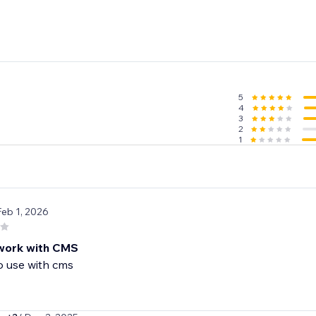
5
4
3
2
1
Feb 1, 2026
work with CMS
o use with cms