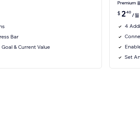
Premium 
2
40
$
/월
4 Addi
ns
Connec
ress Bar
Enabl
, Goal & Current Value
Set An