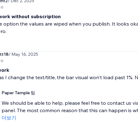
ent2
/ Dec 2, 2025
work without subscription
ee option the values are wiped when you publish. It looks okay
ro.
tt18
/ May 16, 2025
work
s I change the text/title, the bar visual won't load past 1%. 
Paper Temple 팀
We should be able to help, please feel free to contact us vi
panel. The most common reason that this can happen is whe
더보기