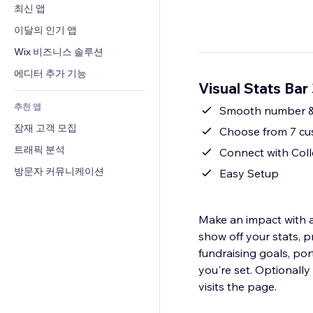
전환율
창고 서비스
최신 앱
PDF
이미지 효과
채팅
드롭쉬핑
파일 공유
이달의 인기 앱
버튼 & 메뉴
메모
유료 플랜 및 구독
소식
배너 및 배지
Wix 비즈니스 솔루션
전화번호
크라우드펀딩
콘텐츠 서비스
계산기
커뮤니티
에디터 추가 기능
식품 및 음료
Visual Stats Ba
텍스트 효과
검색
평가와 후기
추천 앱
일기예보
Smooth number &
CRM
잠재 고객 모집
차트 및 표
Choose from 7 cu
트래픽 분석
Connect with Coll
방문자 커뮤니케이션
Easy Setup
Make an impact with a
show off your stats, p
fundraising goals, por
you're set. Optionall
visits the page.