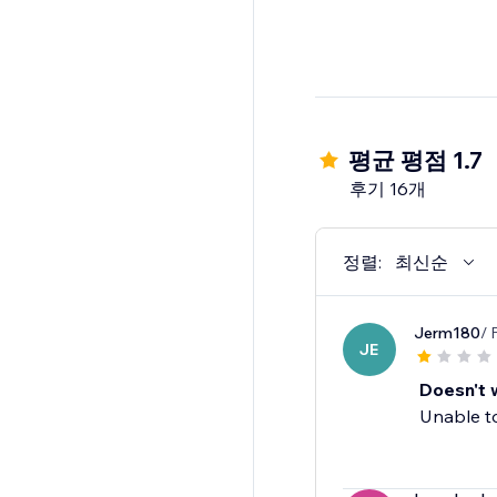
평균 평점 1.7
후기 16개
정렬:
최신순
Jerm180
/ 
JE
Doesn't 
Unable t