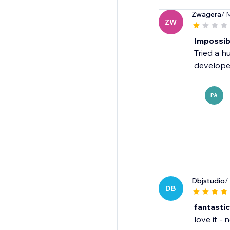
Zwagera
/ 
ZW
Impossib
Tried a h
develope
PA
Dbjstudio
/
DB
fantasti
love it - n