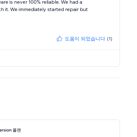
e is never 100% reliable. We had a
th it. We immediately started repair but
도움이 되었습니다
(1)
ersion 플랜