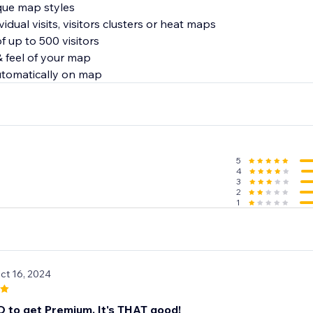
que map styles
idual visits, visitors clusters or heat maps
f up to 500 visitors
& feel of your map
utomatically on map
5
4
3
2
1
ct 16, 2024
AD to get Premium. It's THAT good!