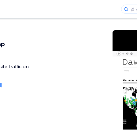
ap
ite traffic on
s
개