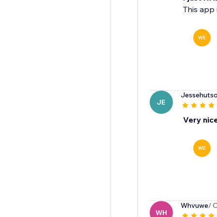
This app 
WE
Jessehuts
JE
Very nice
WE
Whvuwe
/ 
WH