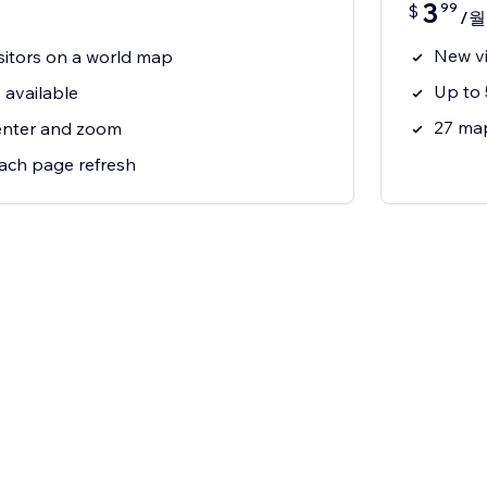
3
99
$
/월
New vi
isitors on a world map
Up to
 available
27 map
nter and zoom
ach page refresh