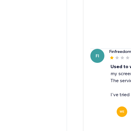
Finfreedo
FI
Used to 
my screen
The servi
I've trie
WE