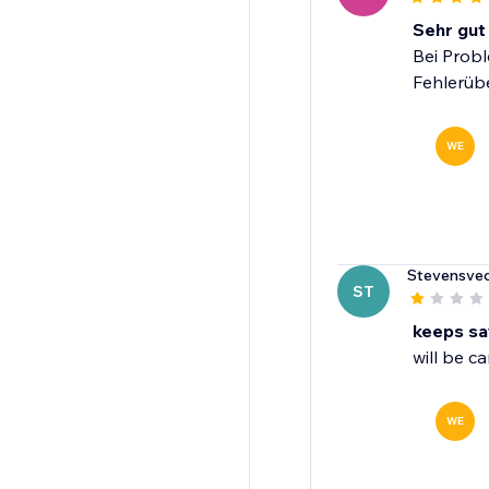
Sehr gut
Bei Prob
Fehlerüb
WE
Stevensve
ST
keeps say
will be c
WE