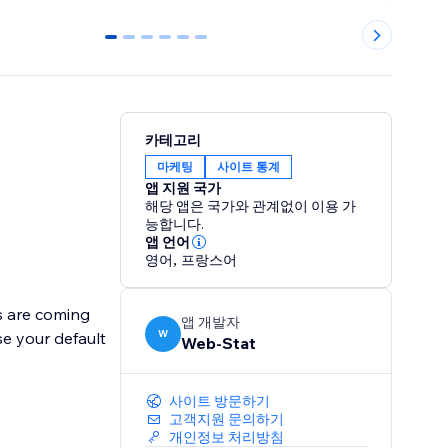
0
1
2
3
4
5
카테고리
마케팅
사이트 통계
앱 지원 국가
해당 앱은 국가와 관계없이 이용 가
능합니다.
앱 언어
영어
,
프랑스어
rs are coming
앱 개발자
W
se your default
Web-Stat
사이트 방문하기
고객지원 문의하기
개인정보 처리방침