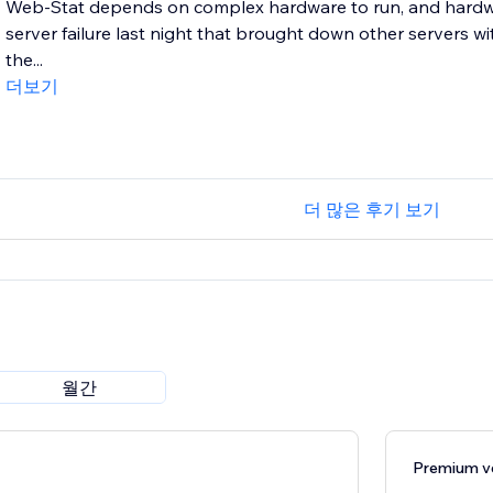
Web-Stat depends on complex hardware to run, and hardwar
server failure last night that brought down other servers wi
the...
더보기
더 많은 후기 보기
월간
Premium v