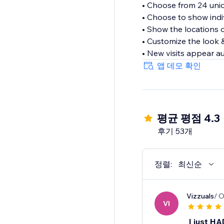
• Choose from 24 uni
• Choose to show indiv
• Show the locations o
• Customize the look 
• New visits appear a
앱 데모 확인
평균 평점 4.3
후기 53개
정렬:
최신순
Vizzuals
/ O
VI
I just H