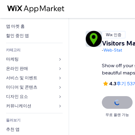
앱 마켓 홈
Wix 인증
할인 중인 앱
Visitors M
-
Web-Stat
카테고리
마케팅
Show off your s
온라인 판매
광고
beautiful map
모바일
서비스 및 이벤트
쇼핑몰 관련 앱
4.3
후기 53
사이트 통계
배송
미디어 및 콘텐츠
호텔
SNS
판매 버튼
이벤트
디자인 요소
갤러리
SEO
온라인 강좌
음식점
뮤직
지도 및 내비게이션
커뮤니케이션 
참가 유도
주문형 인쇄
부동산
팟캐스트
개인정보 및 보안
양식
무료 플랜 가능
사이트 목록
회계
둘러보기
예약
사진
시계
블로그
이메일
쿠폰 및 로열티
추천 앱
동영상
페이지 템플릿
설문