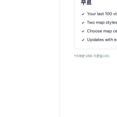
무료
Your last 100 v
Two map styles
Choose map ce
Updates with e
*가격은 USD 기준입니다.