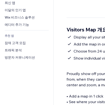
전환율
창고 서비스
최신 앱
PDF
이미지 효과
채팅
드롭쉬핑
파일 공유
이달의 인기 앱
버튼 & 메뉴
메모
유료 플랜 및 구독
소식
배너 및 배지
Wix 비즈니스 솔루션
전화번호
크라우드펀딩
콘텐츠 서비스
계산기
커뮤니티
에디터 추가 기능
식품 및 음료
Visitors Map 개
텍스트 효과
검색
평가와 후기
추천 앱
일기예보
Display all your s
CRM
잠재 고객 모집
차트 및 표
Add the map in on
트래픽 분석
Choose from 24 u
방문자 커뮤니케이션
Show individual vi
Proudly show off your 
from, when they came 
center and zoom, a ma
• Add a map in 1 click
• See where your visit