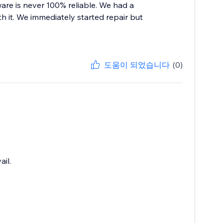
e is never 100% reliable. We had a
th it. We immediately started repair but
도움이 되었습니다
(0)
il.