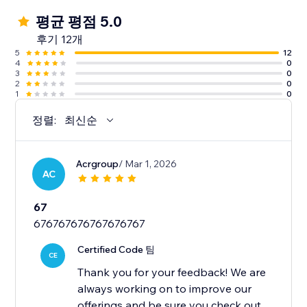
평균 평점 5.0
후기 12개
5
12
4
0
3
0
2
0
1
0
정렬:
최신순
Acrgroup
/ Mar 1, 2026
AC
67
676767676767676767
Certified Code 팀
CE
Thank you for your feedback! We are
always working on to improve our
offerings and be sure you check out