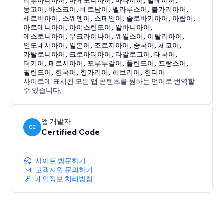
리투아니아어
,
마케도니아어
,
마타이어
,
말레이어
,
몽고어
,
바스크어
,
베트남어
,
벨라루스어
,
불가리아어
,
세르비아어
,
스웨덴어
,
스페인어
,
슬로바키아어
,
아랍어
,
아르메니아어
,
아이스란드어
,
알바니아어
,
에스토니아어
,
우크라이나어
,
웨일스어
,
이탈리아어
,
인도네시아어
,
일본어
,
조르지아어
,
중국어
,
체코어
,
카탈로니아어
,
크로아티아어
,
타갈로그어
,
태국어
,
터키어
,
페르시아어
,
포루투갈어
,
폴란드어
,
프랑스어
,
필란드어
,
한국어
,
헝가리어
,
히브리어
,
힌디어
사이트에 표시된 모든 앱 콘텐츠를 원하는 언어로 번역할
수 있습니다.
앱 개발자
CC
Certified Code
사이트 방문하기
고객지원 문의하기
개인정보 처리방침