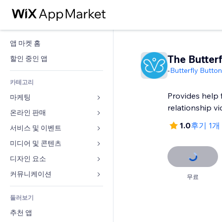
앱 마켓 홈
The Butterf
할인 중인 앱
-
Butterfly Butto
카테고리
Provides help 
마케팅
relationship vi
온라인 판매
광고
1.0
후기 1개
모바일
서비스 및 이벤트
쇼핑몰 관련 앱
사이트 통계
배송
미디어 및 콘텐츠
호텔
SNS
판매 버튼
이벤트
디자인 요소
갤러리
SEO
온라인 강좌
음식점
뮤직
지도 및 내비게이션
커뮤니케이션 
무료
참가 유도
주문형 인쇄
부동산
팟캐스트
개인정보 및 보안
양식
사이트 목록
회계
둘러보기
예약
사진
시계
블로그
이메일
쿠폰 및 로열티
추천 앱
동영상
페이지 템플릿
설문