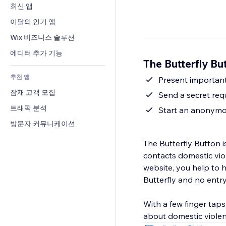
전환율
창고 서비스
최신 앱
PDF
이미지 효과
채팅
드롭쉬핑
파일 공유
이달의 인기 앱
버튼 & 메뉴
메모
유료 플랜 및 구독
소식
배너 및 배지
Wix 비즈니스 솔루션
전화번호
크라우드펀딩
콘텐츠 서비스
계산기
커뮤니티
에디터 추가 기능
식품 및 음료
The Butterfly B
텍스트 효과
검색
평가와 후기
추천 앱
일기예보
Present important
CRM
잠재 고객 모집
차트 및 표
Send a secret requ
트래픽 분석
Start an anonymou
방문자 커뮤니케이션
The Butterfly Button i
contacts domestic viol
website, you help to h
Butterfly and no entry
With a few finger taps
about domestic violen