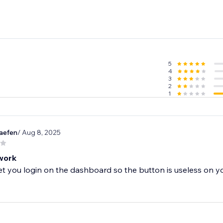
5
4
3
2
1
aefen
/ Aug 8, 2025
work
et you login on the dashboard so the button is useless on yo