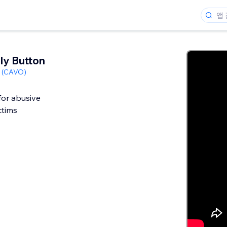
ly Button
n (CAVO)
for abusive
ctims