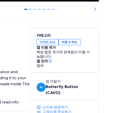
0
1
2
3
4
5
6
카테고리
디자인 요소
버튼 & 메뉴
앱 지원 국가
해당 앱은 국가와 관계없이 이용 가
능합니다.
앱 언어
영어
stance and
ing it to your
앱 개발자
 made inside The
Butterfly Button
B(
(CAVO)
d read info
사이트 방문하기
고객지원 문의하기