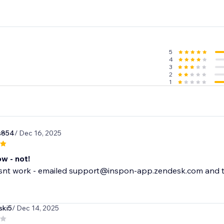
5
4
3
2
1
s854
/ Dec 16, 2025
ow - not!
nt work - emailed support@inspon-app.zendesk.com and the
ski5
/ Dec 14, 2025