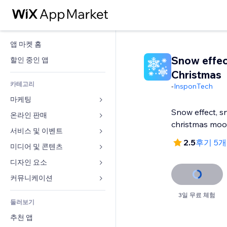
앱 마켓 홈
Snow effec
할인 중인 앱
Christmas
카테고리
-
InsponTech
마케팅
Snow effect, sn
온라인 판매
광고
christmas mo
모바일
서비스 및 이벤트
쇼핑몰 관련 앱
2.5
후기 5
사이트 통계
배송
미디어 및 콘텐츠
호텔
SNS
판매 버튼
이벤트
디자인 요소
갤러리
SEO
온라인 강좌
음식점
뮤직
지도 및 내비게이션
커뮤니케이션 
참가 유도
주문형 인쇄
부동산
팟캐스트
개인정보 및 보안
양식
3일 무료 체험
사이트 목록
회계
둘러보기
예약
사진
시계
블로그
이메일
쿠폰 및 로열티
추천 앱
동영상
페이지 템플릿
설문