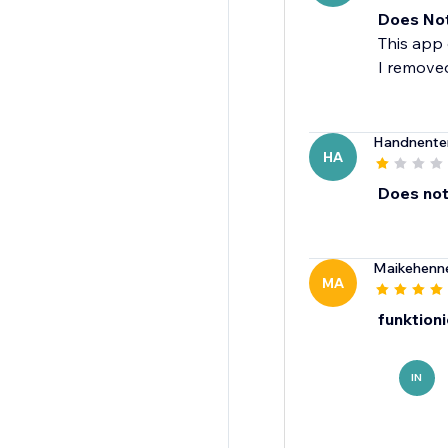
Does No
This app 
I removed
Handnenter
HA
Does not 
Maikehenn
MA
funktioni
IN