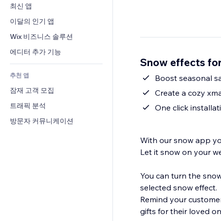
전환율
창고 서비스
최신 앱
PDF
이미지 효과
채팅
드롭쉬핑
파일 공유
이달의 인기 앱
버튼 & 메뉴
메모
유료 플랜 및 구독
소식
배너 및 배지
Wix 비즈니스 솔루션
전화번호
크라우드펀딩
콘텐츠 서비스
계산기
커뮤니티
에디터 추가 기능
식품 및 음료
Snow effects fo
텍스트 효과
검색
평가와 후기
추천 앱
일기예보
Boost seasonal sal
CRM
잠재 고객 모집
차트 및 표
Create a cozy xma
트래픽 분석
One click installa
방문자 커뮤니케이션
With our snow app yo
Let it snow on your w
You can turn the snow
selected snow effect.
Remind your customers
gifts for their loved o