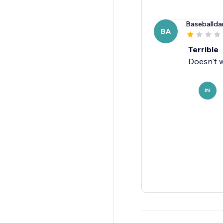
Baseballda
BA
Terrible
Doesn't w
IN