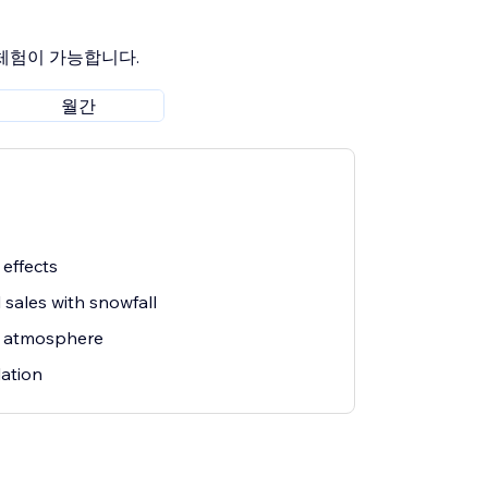
 체험이 가능합니다.
월간
 effects
sales with snowfall
s atmosphere
lation