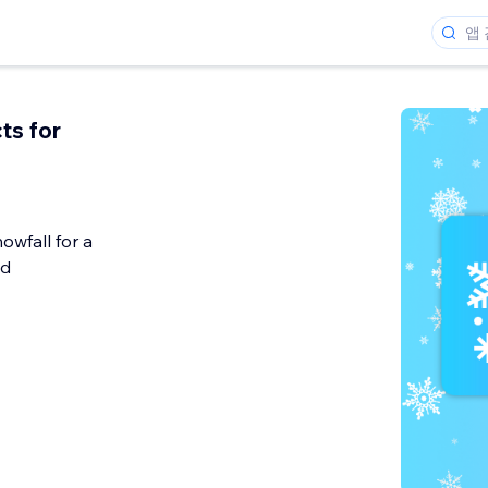
ts for
owfall for a
od
개