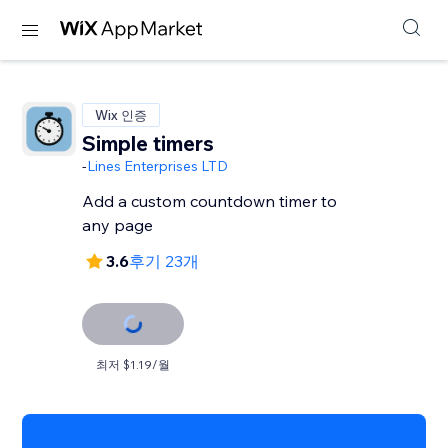
Wix 인증
Simple timers
-
Lines Enterprises LTD
Add a custom countdown timer to
any page
3.6
후기 23개
최저 $1.19/월