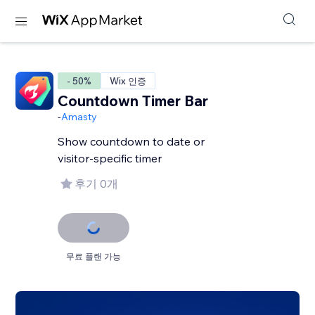
- 50%
Wix 인증
Countdown Timer Bar
-
Amasty
Show countdown to date or
visitor-specific timer
후기 0개
무료 플랜 가능