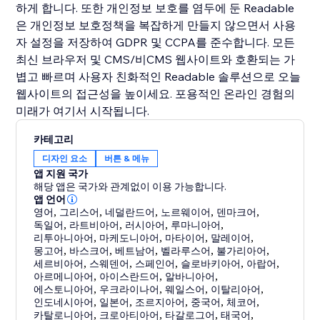
하게 합니다. 또한 개인정보 보호를 염두에 둔 Readable
은 개인정보 보호정책을 복잡하게 만들지 않으면서 사용
자 설정을 저장하여 GDPR 및 CCPA를 준수합니다. 모든
최신 브라우저 및 CMS/비CMS 웹사이트와 호환되는 가
볍고 빠르며 사용자 친화적인 Readable 솔루션으로 오늘
웹사이트의 접근성을 높이세요. 포용적인 온라인 경험의
미래가 여기서 시작됩니다.
카테고리
디자인 요소
버튼 & 메뉴
앱 지원 국가
해당 앱은 국가와 관계없이 이용 가능합니다.
앱 언어
영어
,
그리스어
,
네덜란드어
,
노르웨이어
,
덴마크어
,
독일어
,
라트비아어
,
러시아어
,
루마니아어
,
리투아니아어
,
마케도니아어
,
마타이어
,
말레이어
,
몽고어
,
바스크어
,
베트남어
,
벨라루스어
,
불가리아어
,
세르비아어
,
스웨덴어
,
스페인어
,
슬로바키아어
,
아랍어
,
아르메니아어
,
아이스란드어
,
알바니아어
,
에스토니아어
,
우크라이나어
,
웨일스어
,
이탈리아어
,
인도네시아어
,
일본어
,
조르지아어
,
중국어
,
체코어
,
카탈로니아어
,
크로아티아어
,
타갈로그어
,
태국어
,