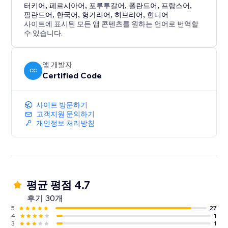
터키어
,
페르시아어
,
포루투갈어
,
폴란드어
,
프랑스어
,
필란드어
,
한국어
,
헝가리어
,
히브리어
,
힌디어
사이트에 표시된 모든 앱 콘텐츠를 원하는 언어로 번역할
수 있습니다.
앱 개발자
CC
Certified Code
사이트 방문하기
고객지원 문의하기
개인정보 처리방침
평균 평점 4.7
후기 30개
5
27
4
1
3
1