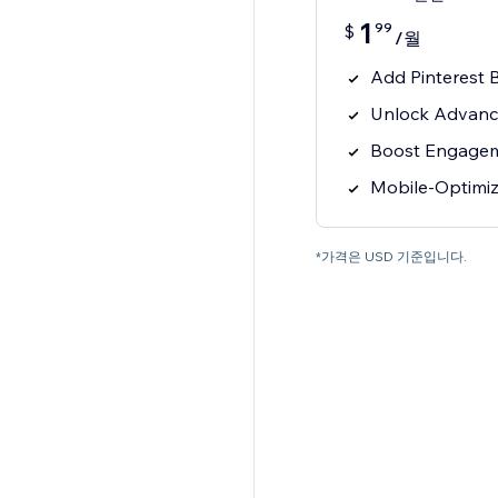
1
99
$
/월
Add Pinterest B
Unlock Advance
Boost Engagem
Mobile-Optimi
*가격은 USD 기준입니다.