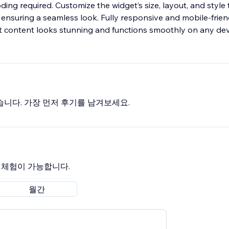
coding required. Customize the widget’s size, layout, and styl
y, ensuring a seamless look. Fully responsive and mobile-frien
t content looks stunning and functions smoothly on any dev
습니다. 가장 먼저 후기를 남겨보세요.
료 체험이 가능합니다.
월간