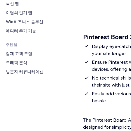
전환율
창고 서비스
최신 앱
PDF
이미지 효과
채팅
드롭쉬핑
파일 공유
이달의 인기 앱
버튼 & 메뉴
메모
유료 플랜 및 구독
소식
배너 및 배지
Wix 비즈니스 솔루션
전화번호
크라우드펀딩
콘텐츠 서비스
계산기
커뮤니티
에디터 추가 기능
식품 및 음료
Pinterest Boar
텍스트 효과
검색
평가와 후기
추천 앱
일기예보
Display eye-catch
CRM
your site longer
잠재 고객 모집
차트 및 표
Ensure Pinterest 
트래픽 분석
devices, offering 
방문자 커뮤니케이션
No technical skil
their site with jus
Easily add various
hassle
The Pinterest Board A
designed for simplicit