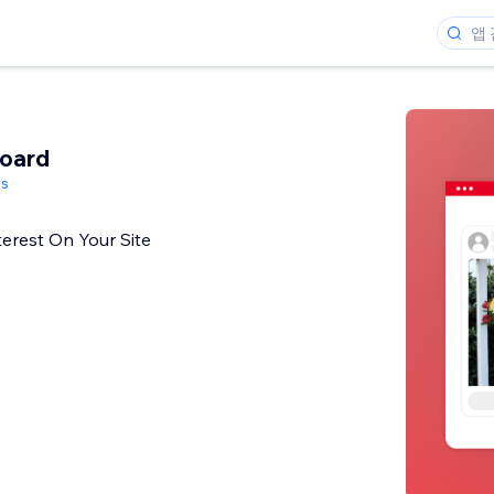
Board
s
terest On Your Site