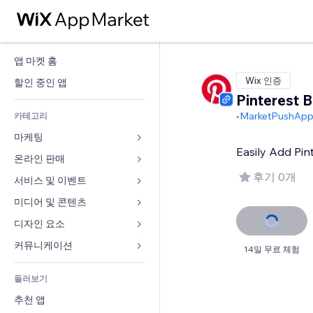
앱 마켓 홈
Wix 인증
할인 중인 앱
Pinterest 
-
MarketPushApp
카테고리
마케팅
Easily Add Pin
온라인 판매
광고
후기 0개
모바일
서비스 및 이벤트
쇼핑몰 관련 앱
사이트 통계
배송
미디어 및 콘텐츠
호텔
SNS
판매 버튼
이벤트
디자인 요소
갤러리
SEO
온라인 강좌
음식점
뮤직
지도 및 내비게이션
커뮤니케이션 
14일 무료 체험
참가 유도
주문형 인쇄
부동산
팟캐스트
개인정보 및 보안
양식
사이트 목록
회계
둘러보기
예약
사진
시계
블로그
이메일
쿠폰 및 로열티
추천 앱
동영상
페이지 템플릿
설문