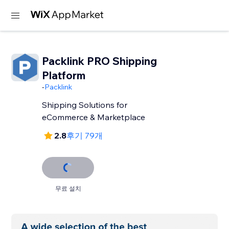
Packlink PRO Shipping
Platform
-
Packlink
Shipping Solutions for
eCommerce & Marketplace
2.8
후기 79개
무료 설치