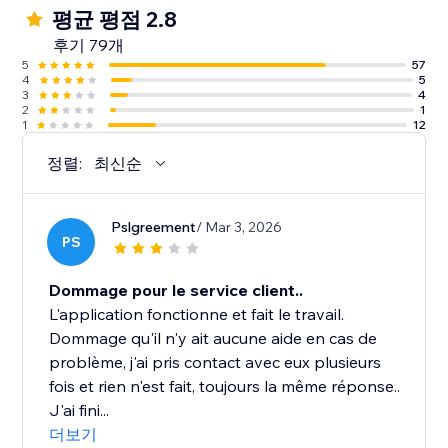
평균 평점 2.8
후기 79개
5
57
4
5
3
4
2
1
1
12
정렬:
최신순
Pslgreement
/ Mar 3, 2026
PS
Dommage pour le service client..
L'application fonctionne et fait le travail.
Dommage qu'il n'y ait aucune aide en cas de
problème, j'ai pris contact avec eux plusieurs
fois et rien n'est fait, toujours la même réponse..
J'ai fini...
더보기