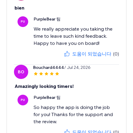
bien
PurpleBear 팀
PU
We really appreciate you taking the
time to leave such kind feedback.
Happy to have you on board!
도움이 되었습니다
(0)
Bouchard4444
/ Jul 24, 2026
BO
Amazingly looking timers!
PurpleBear 팀
PU
So happy the app is doing the job
for you! Thanks for the support and
the review.
도움이 되었습니다
(0)