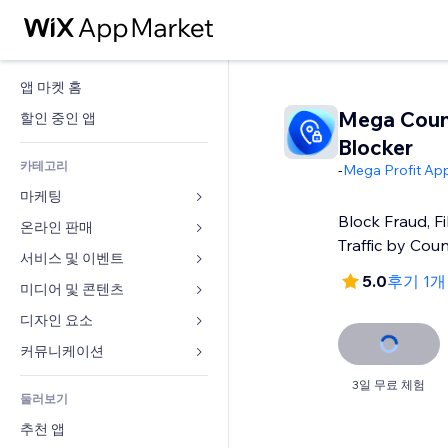
앱 마켓 홈
Mega Count
할인 중인 앱
Blocker
카테고리
-
Mega Profit Ap
마케팅
Block Fraud, F
온라인 판매
광고
Traffic by Cou
모바일
서비스 및 이벤트
쇼핑몰 관련 앱
5.0
후기 1개
사이트 통계
배송
미디어 및 콘텐츠
호텔
SNS
판매 버튼
이벤트
디자인 요소
갤러리
SEO
온라인 강좌
음식점
뮤직
지도 및 내비게이션
커뮤니케이션 
참가 유도
주문형 인쇄
부동산
팟캐스트
개인정보 및 보안
양식
3일 무료 체험
사이트 목록
회계
둘러보기
예약
사진
시계
블로그
이메일
쿠폰 및 로열티
추천 앱
동영상
페이지 템플릿
설문