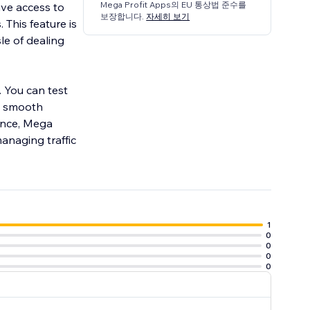
Mega Profit Apps의 EU 통상법 준수를
ive access to
보장합니다.
자세히 보기
 This feature is
le of dealing
n. You can test
 a smooth
mance, Mega
managing traffic
1
0
0
0
0