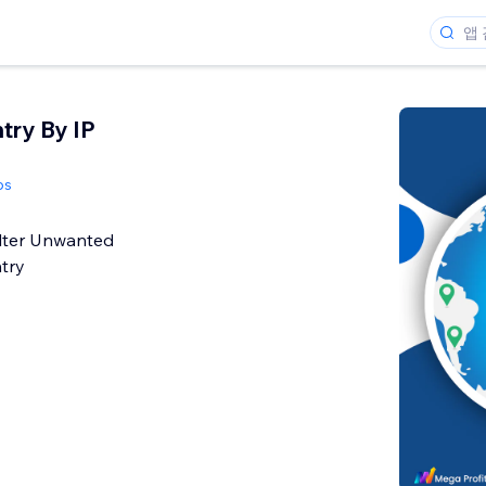
ry By IP
ps
ilter Unwanted
ntry