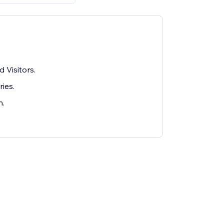
 Visitors.
ies.
n.