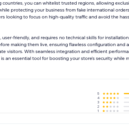
g countries, you can whitelist trusted regions, allowing exclus
hile protecting your business from fake international orders.
rs looking to focus on high-quality traffic and avoid the hass
 user-friendly, and requires no technical skills for installatio
efore making them live, ensuring flawless configuration and
ate visitors. With seamless integration and efficient perfor
is an essential tool for boosting your store’s security while 
5
4
3
2
1