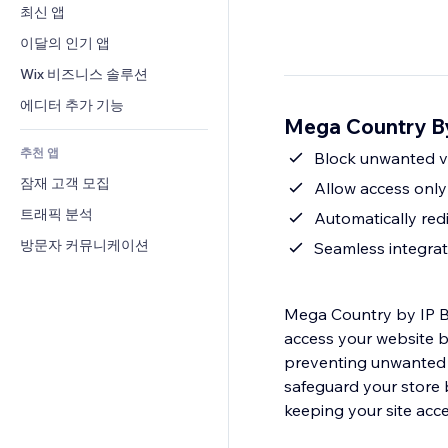
전환율
창고 서비스
최신 앱
PDF
이미지 효과
채팅
드롭쉬핑
파일 공유
이달의 인기 앱
버튼 & 메뉴
메모
유료 플랜 및 구독
소식
배너 및 배지
Wix 비즈니스 솔루션
전화번호
크라우드펀딩
콘텐츠 서비스
계산기
커뮤니티
에디터 추가 기능
식품 및 음료
Mega Country B
텍스트 효과
검색
평가와 후기
추천 앱
일기예보
Block unwanted vis
CRM
잠재 고객 모집
차트 및 표
Allow access only 
트래픽 분석
Automatically red
방문자 커뮤니케이션
Seamless integrati
Mega Country by IP Bl
access your website ba
preventing unwanted vi
safeguard your store 
keeping your site acce