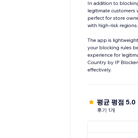
In addition to blockin
legitimate customers w
perfect for store owne
with high-risk regions.
The app is lightweight,
your blocking rules b
experience for legitim
Country by IP Blocker 
effectively.
평균 평점 5.0
후기 1개