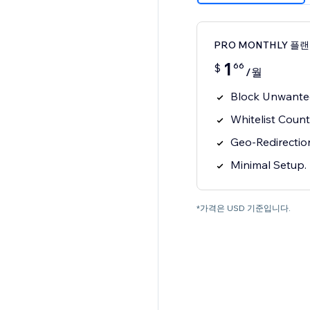
PRO MONTHLY 플랜
1
66
$
/월
Block Unwanted
Whitelist Countr
Geo-Redirectio
Minimal Setup.
*가격은 USD 기준입니다.