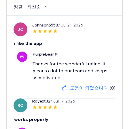
정렬:
최신순
Johnson5558
/ Jul 21, 2026
JO
i like the app
PurpleBear 팀
PU
Thanks for the wonderful rating! It
means a lot to our team and keeps
us motivated.
도움이 되었습니다
(0)
Royext32
/ Jul 17, 2026
RO
works properly