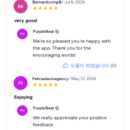
Bernardcomp8
/ Jul 8, 2026
BE
very good
PurpleBear 팀
PU
We're so pleased you're happy with
the app. Thank you for the
encouraging words!
도움이 되었습니다
(0)
Feliciadavisagency
/ May 12, 2026
FE
Enjoying
PurpleBear 팀
PU
We really appreciate your positive
feedback.