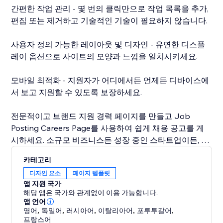
간편한 작업 관리 - 몇 번의 클릭만으로 작업 목록을 추가,
편집 또는 제거하고 기술적인 기술이 필요하지 않습니다.
사용자 정의 가능한 레이아웃 및 디자인 - 유연한 디스플
레이 옵션으로 사이트의 모양과 느낌을 일치시키세요.
모바일 최적화 - 지원자가 어디에서든 언제든 디바이스에
서 보고 지원할 수 있도록 보장하세요.
전문적이고 브랜드 지원 경력 페이지를 만들고 Job
Posting Careers Page를 사용하여 쉽게 채용 공고를 게
시하세요. 소규모 비즈니스든 성장 중인 스타트업이든, 이
앱을 사용하면 채용 프로세스를 간소화하고 빠르게 최고
카테고리
의 인재와 연락할 수 있습니다.
디자인 요소
페이지 템플릿
앱 지원 국가
자격이 있는 지원자를 효율적으로 유치하려는 사업주들
해당 앱은 국가와 관계없이 이용 가능합니다.
과 채용 담당자들에게 완벽합니다. 지금 설치하고 오늘부
앱 언어
영어
,
독일어
,
러시아어
,
이탈리아어
,
포루투갈어
,
터 경력 페이지를 구축하세요.
프랑스어