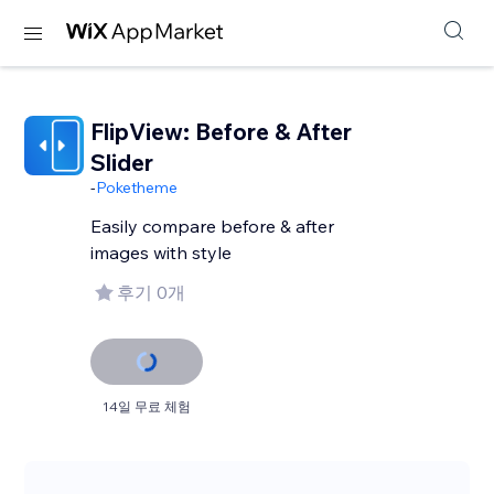
FlipView: Before & After
Slider
-
Poketheme
Easily compare before & after
images with style
후기 0개
14일 무료 체험