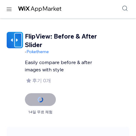
FlipView: Before & After
Slider
-
Poketheme
Easily compare before & after
images with style
후기 0개
14일 무료 체험