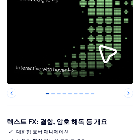
0
1
2
3
4
5
6
7
8
텍스트 FX: 결함, 암호 해독 등 개요
대화형 호버 애니메이션