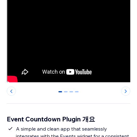
0
1
2
3
Event Countdown Plugin 개요
A simple and clean app that seamlessly
integrates with the Events widget for a consistent