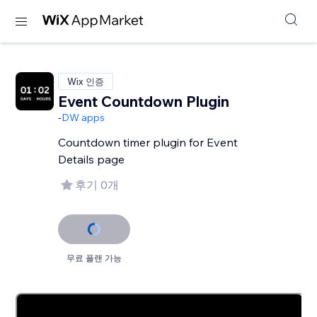
Wix 인증
Event Countdown Plugin
-
DW apps
Countdown timer plugin for Event
Details page
후기 0개
무료 플랜 가능