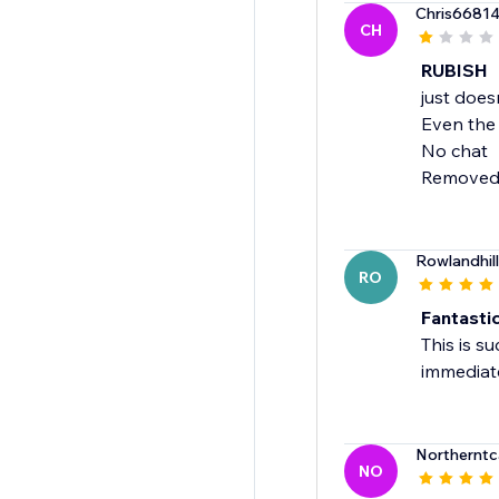
Chris6681
CH
RUBISH
just does
Even the
No chat
Removed
Rowlandhil
RO
Fantastic
This is s
immediate
Northernt
NO