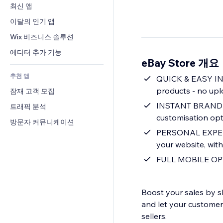
전환율
창고 서비스
최신 앱
PDF
이미지 효과
채팅
드롭쉬핑
파일 공유
이달의 인기 앱
버튼 & 메뉴
메모
유료 플랜 및 구독
소식
배너 및 배지
Wix 비즈니스 솔루션
전화번호
크라우드펀딩
콘텐츠 서비스
계산기
커뮤니티
에디터 추가 기능
식품 및 음료
eBay Store 개요
텍스트 효과
검색
평가와 후기
추천 앱
일기예보
QUICK & EASY INT
CRM
products - no upl
잠재 고객 모집
차트 및 표
INSTANT BRANDING 
트래픽 분석
customisation opt
방문자 커뮤니케이션
PERSONAL EXPERIE
your website, with
FULL MOBILE OPTI
Boost your sales by 
and let your custome
sellers.