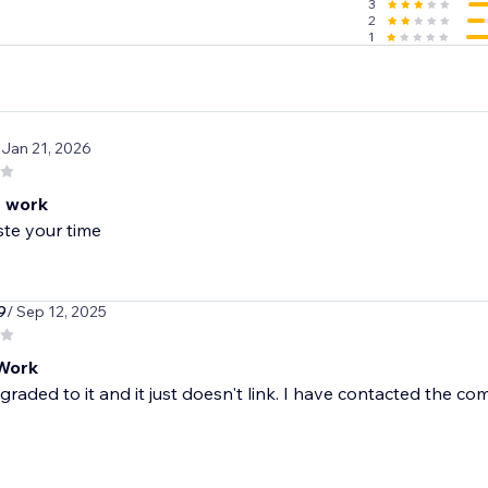
3
2
1
 Jan 21, 2026
 work
te your time
9
/ Sep 12, 2025
Work
graded to it and it just doesn't link. I have contacted th