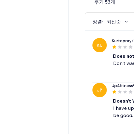
후기 53개
정렬:
최신순
Kurtopray
/
KU
Does not
Don't was
Jp4fitness
JP
Doesn't 
I have up
be good.