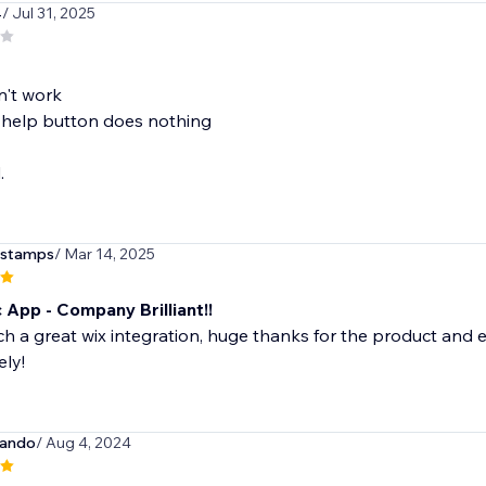
4
/ Jul 31, 2025
n't work
 help button does nothing
.
lstamps
/ Mar 14, 2025
 App - Company Brilliant!!
uch a great wix integration, huge thanks for the product and
ly!
cando
/ Aug 4, 2024