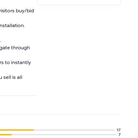
visitors buy/bid
nstallation.
.
igate through
s to instantly
ell is all
17
7