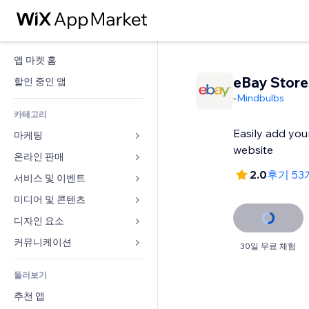
앱 마켓 홈
eBay Store
할인 중인 앱
-
Mindbulbs
카테고리
Easily add you
마케팅
website
온라인 판매
광고
2.0
후기 5
모바일
서비스 및 이벤트
쇼핑몰 관련 앱
사이트 통계
배송
미디어 및 콘텐츠
호텔
SNS
판매 버튼
이벤트
디자인 요소
갤러리
SEO
온라인 강좌
음식점
뮤직
지도 및 내비게이션
커뮤니케이션 
30일 무료 체험
참가 유도
주문형 인쇄
부동산
팟캐스트
개인정보 및 보안
양식
사이트 목록
회계
둘러보기
예약
사진
시계
블로그
이메일
쿠폰 및 로열티
추천 앱
동영상
페이지 템플릿
설문