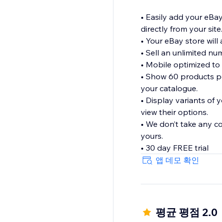
• Easily add your eBay
directly from your site
• Your eBay store will 
• Sell an unlimited n
• Mobile optimized to
• Show 60 products pe
your catalogue.
• Display variants of 
view their options.
• We don’t take any c
yours.
• 30 day FREE trial
앱 데모 확인
평균 평점 2.0