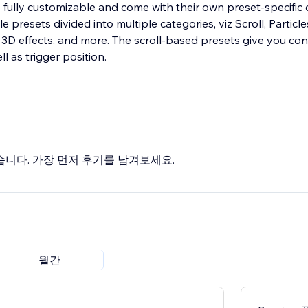
 fully customizable and come with their own preset-specific c
e presets divided into multiple categories, viz Scroll, Particl
s, 3D effects, and more. The scroll-based presets give you con
l as trigger position.
습니다. 가장 먼저 후기를 남겨보세요.
월간