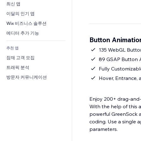
전환율
창고 서비스
최신 앱
PDF
이미지 효과
채팅
드롭쉬핑
파일 공유
이달의 인기 앱
버튼 & 메뉴
메모
유료 플랜 및 구독
소식
배너 및 배지
Wix 비즈니스 솔루션
전화번호
크라우드펀딩
콘텐츠 서비스
계산기
커뮤니티
에디터 추가 기능
식품 및 음료
Button Animati
텍스트 효과
검색
평가와 후기
추천 앱
일기예보
135 WebGL Butto
CRM
잠재 고객 모집
차트 및 표
89 GSAP Button 
트래픽 분석
Fully Customizabl
방문자 커뮤니케이션
Hover, Entrance, 
Enjoy 200+ drag-and
With the help of this
powerful GreenSock an
coding. Use a single 
parameters.