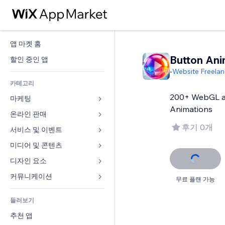
앱 마켓 홈
Button Ani
할인 중인 앱
-
Website Freelan
카테고리
200+ WebGL a
마케팅
Animations
온라인 판매
광고
후기 0개
모바일
서비스 및 이벤트
쇼핑몰 관련 앱
사이트 통계
배송
미디어 및 콘텐츠
호텔
SNS
판매 버튼
이벤트
디자인 요소
갤러리
SEO
온라인 강좌
음식점
뮤직
지도 및 내비게이션
커뮤니케이션 
무료 플랜 가능
참가 유도
주문형 인쇄
부동산
팟캐스트
개인정보 및 보안
양식
사이트 목록
회계
둘러보기
예약
사진
시계
블로그
이메일
쿠폰 및 로열티
추천 앱
동영상
페이지 템플릿
설문