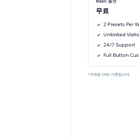
Basic 플랜
무료
2 Presets Per 
Unlimited Visit
24/7 Support
Full Button Cu
*가격은 USD 기준입니다.