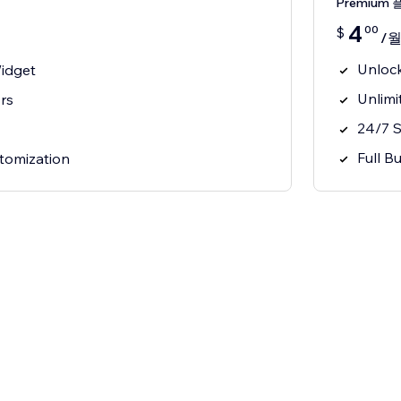
Premium 
4
00
$
/
Unlock
Widget
Unlimi
ors
24/7 
Full B
stomization