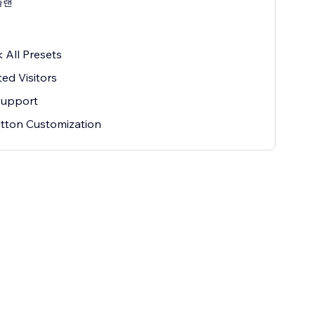
플랜
월
 All Presets
ted Visitors
Support
utton Customization