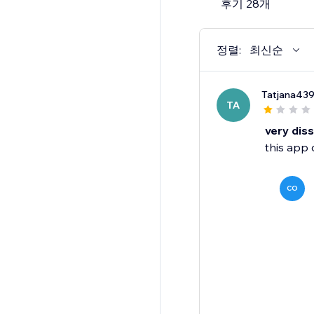
후기 28개
정렬:
최신순
Tatjana43
TA
very dis
this app 
CO