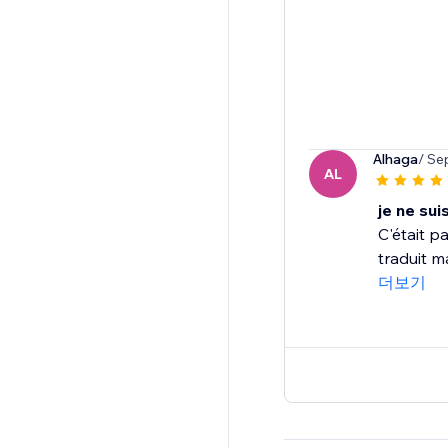
Alhaga
/ Se
AL
je ne sui
C'était pa
traduit m
더보기