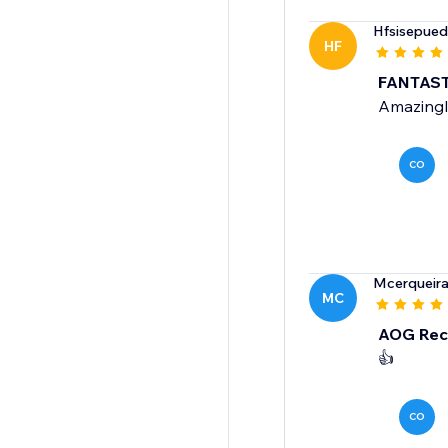
Hfsisepue
HF
FANTAST
Amazingly 
CO
Mcerqueir
MC
AOG Rec
👍
CO