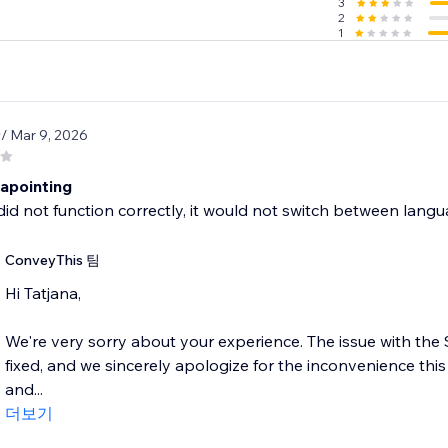
3
2
1
9
/ Mar 9, 2026
sapointing
did not function correctly, it would not switch between langua
ConveyThis 팀
Hi Tatjana,
We're very sorry about your experience. The issue with th
fixed, and we sincerely apologize for the inconvenience thi
and...
더보기