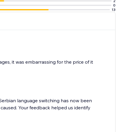
2
0
13
ges, it was embarrassing for the price of it
e Serbian language switching has now been
s caused. Your feedback helped us identify