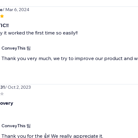
de
/ Mar 6, 2024
IC!!
it worked the first time so easily!!
ConveyThis 팀
Thank you very much, we try to improve our product and wo
a31
/ Oct 2, 2023
overy
ConveyThis 팀
Thank you for the 👍! We really appreciate it.