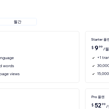
월간
Starter 플
9
99
$
/월
+1 tra
language
30,000
ed words
15,000
page views
Pro 플랜
52
99
$
/