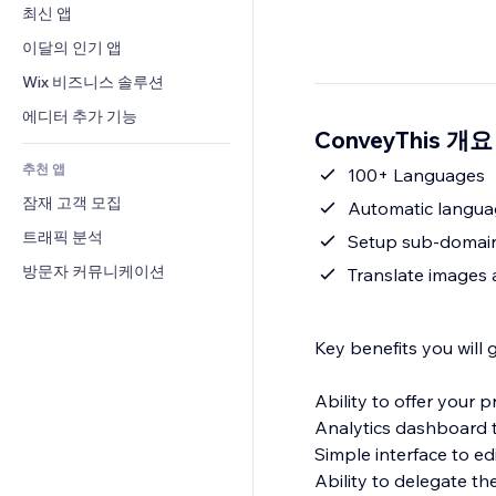
전환율
창고 서비스
최신 앱
PDF
이미지 효과
채팅
드롭쉬핑
파일 공유
이달의 인기 앱
버튼 & 메뉴
메모
유료 플랜 및 구독
소식
배너 및 배지
Wix 비즈니스 솔루션
전화번호
크라우드펀딩
콘텐츠 서비스
계산기
커뮤니티
에디터 추가 기능
식품 및 음료
ConveyThis 개요
텍스트 효과
검색
평가와 후기
추천 앱
일기예보
100+ Languages
CRM
잠재 고객 모집
차트 및 표
Automatic languag
트래픽 분석
Setup sub-domai
방문자 커뮤니케이션
Translate images 
Key benefits you will 
Ability to offer your
Analytics dashboard t
Simple interface to ed
Ability to delegate th