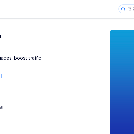
s
ges, boost traffic
개
앱