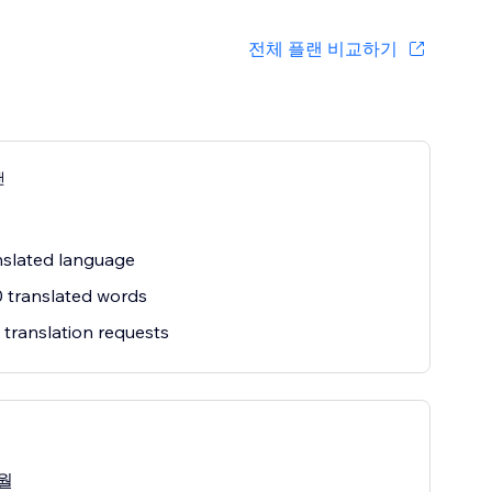
전체 플랜 비교하기
랜
nslated language
 translated words
 translation requests
월