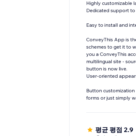
Highly customizable 
Dedicated support to 
Easy to install and in
ConveyThis App is the
schemes to get it to w
you a ConveyThis acco
multilingual site - s
button is now live.
User-oriented appea
Button customization 
forms or just simply w
There many other cus
평균 평점 2.9