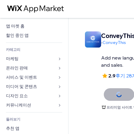
앱 마켓 홈
ConveyThi
할인 중인 앱
-
ConveyThis
카테고리
Add new langua
마케팅
and sales.
온라인 판매
광고
2.9
후기 28
모바일
서비스 및 이벤트
쇼핑몰 관련 앱
사이트 통계
배송
미디어 및 콘텐츠
호텔
SNS
판매 버튼
이벤트
디자인 요소
갤러리
SEO
온라인 강좌
음식점
뮤직
지도 및 내비게이션
커뮤니케이션 
프리미엄 사이트 
참가 유도
주문형 인쇄
부동산
팟캐스트
개인정보 및 보안
양식
사이트 목록
회계
둘러보기
예약
사진
시계
블로그
이메일
쿠폰 및 로열티
추천 앱
동영상
페이지 템플릿
설문