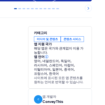
0
1
2
3
4
5
6
7
8
9
10
카테고리
미디어 및 콘텐츠
콘텐츠 서비스
앱 지원 국가
해당 앱은 국가와 관계없이 이용 가
능합니다.
앱 언어
영어
,
네덜란드어
,
독일어
,
러시아어
,
스페인어
,
아랍어
,
이탈리아어
,
일본어
,
중국어
,
프랑스어
,
한국어
사이트에 표시된 모든 앱 콘텐츠를
원하는 언어로 번역할 수 있습니다.
앱 개발자
C
ConveyThis