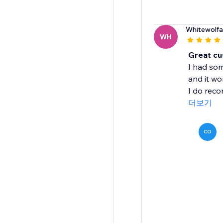
Whitewolf
WH
Great cu
I had som
and it wo
I do reco
더보기
CO