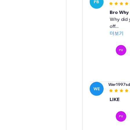
PB
Bro Why
Why did y
off....
더보기
PU
Wer1997sd
WE
LIKE
PU