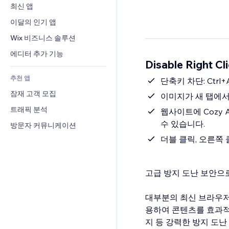
전환율
창고 서비스
최신 앱
PDF
이미지 효과
채팅
드롭쉬핑
파일 공유
이달의 인기 앱
버튼 & 메뉴
메모
유료 플랜 및 구독
소식
배너 및 배지
Wix 비즈니스 솔루션
전화번호
크라우드펀딩
콘텐츠 서비스
계산기
커뮤니티
에디터 추가 기능
식품 및 음료
Disable Right C
텍스트 효과
검색
평가와 후기
추천 앱
일기예보
단축키 차단: Ctrl+A,
CRM
잠재 고객 모집
차트 및 표
이미지가 새 탭에서
트래픽 분석
웹사이트에 Cozy A
수 있습니다.
방문자 커뮤니케이션
더블 클릭, 오른쪽
고급 방지 도난 보안으
대부분의 최신 브라우저
용하여 콘텐츠를 효과적
지 등 강력한 방지 도난