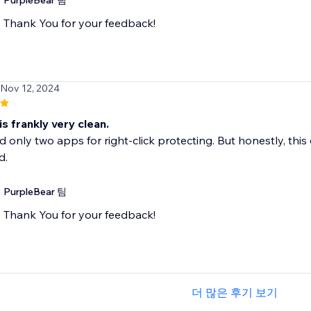
PurpleBear 팀
Thank You for your feedback!
 Nov 12, 2024
is frankly very clean.
ed only two apps for right-click protecting. But honestly, thi
d.
PurpleBear 팀
Thank You for your feedback!
더 많은 후기 보기