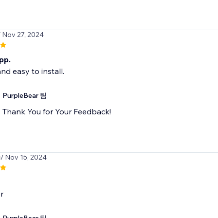
/ Nov 27, 2024
pp.
and easy to install.
PurpleBear 팀
Thank You for Your Feedback!
u
/ Nov 15, 2024
r