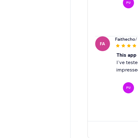
PU
Faithecho
/
FA
This app 
I've test
impresse
PU