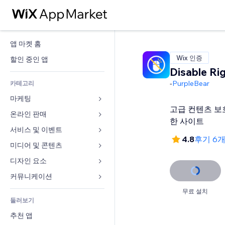
앱 마켓 홈
Wix 인증
할인 중인 앱
Disable Rig
-
PurpleBear
카테고리
마케팅
고급 컨텐츠 보
온라인 판매
광고
한 사이트
모바일
서비스 및 이벤트
쇼핑몰 관련 앱
4.8
후기 6
사이트 통계
배송
미디어 및 콘텐츠
호텔
SNS
판매 버튼
이벤트
디자인 요소
갤러리
SEO
온라인 강좌
음식점
뮤직
지도 및 내비게이션
커뮤니케이션 
참가 유도
주문형 인쇄
부동산
팟캐스트
개인정보 및 보안
양식
무료 설치
사이트 목록
회계
둘러보기
예약
사진
시계
블로그
이메일
쿠폰 및 로열티
추천 앱
동영상
페이지 템플릿
설문