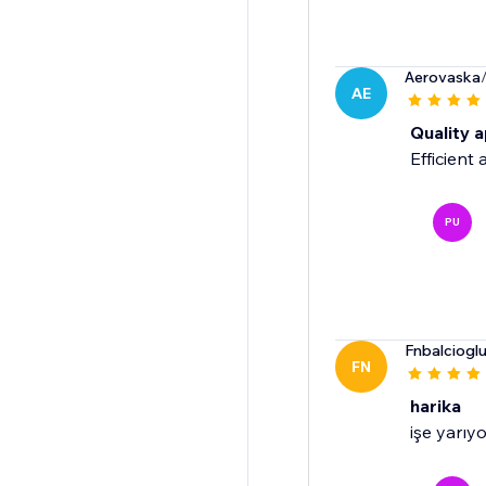
Aerovaska
AE
Quality a
Efficient 
PU
Fnbalciogl
FN
harika
işe yarıyo