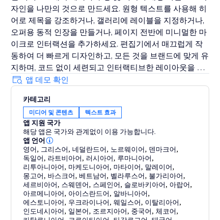
자인을 나만의 것으로 만드세요. 원형 텍스트를 사용해 히
어로 제목을 강조하거나, 갤러리에 레이블을 지정하거나,
오퍼용 동적 인장을 만들거나, 페이지 전반에 미니멀한 마
이크로 인터랙션을 추가하세요. 편집기에서 매끄럽게 작
동하여 더 빠르게 디자인하고, 모든 것을 브랜드에 맞게 유
지하며, 코드 없이 세련되고 인터랙티브한 레이아웃을 게
시할 수 있습니다.
앱 데모 확인
카테고리
미디어 및 콘텐츠
텍스트 효과
앱 지원 국가
해당 앱은 국가와 관계없이 이용 가능합니다.
앱 언어
영어
,
그리스어
,
네덜란드어
,
노르웨이어
,
덴마크어
,
독일어
,
라트비아어
,
러시아어
,
루마니아어
,
리투아니아어
,
마케도니아어
,
마타이어
,
말레이어
,
몽고어
,
바스크어
,
베트남어
,
벨라루스어
,
불가리아어
,
세르비아어
,
스웨덴어
,
스페인어
,
슬로바키아어
,
아랍어
,
아르메니아어
,
아이스란드어
,
알바니아어
,
에스토니아어
,
우크라이나어
,
웨일스어
,
이탈리아어
,
인도네시아어
,
일본어
,
조르지아어
,
중국어
,
체코어
,
,
,
,
,