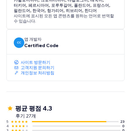
카탈로니아어
크로아티아어
타갈로그어
태국어
터키어
,
페르시아어
,
포루투갈어
,
폴란드어
,
프랑스어
,
필란드어
,
한국어
,
헝가리어
,
히브리어
,
힌디어
사이트에 표시된 모든 앱 콘텐츠를 원하는 언어로 번역할
수 있습니다.
앱 개발자
CC
Certified Code
사이트 방문하기
고객지원 문의하기
개인정보 처리방침
평균 평점 4.3
후기 27개
5
23
4
0
3
0