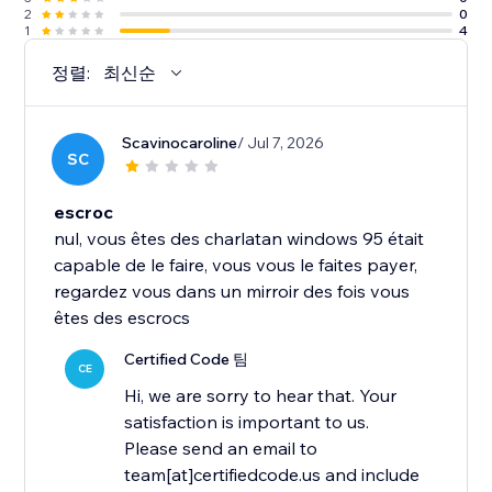
2
0
1
4
정렬:
최신순
Scavinocaroline
/ Jul 7, 2026
SC
escroc
nul, vous êtes des charlatan windows 95 était
capable de le faire, vous vous le faites payer,
regardez vous dans un mirroir des fois vous
êtes des escrocs
Certified Code 팀
CE
Hi, we are sorry to hear that. Your
satisfaction is important to us.
Please send an email to
team[at]certifiedcode.us and include