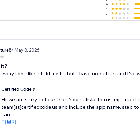
4
3
2
1
ture8
/ May 8, 2026
it?
 everything like it told me to, but I have no button and I've wa
Certified Code 팀
Hi, we are sorry to hear that. Your satisfaction is important 
team[at]certifiedcode.us and include the app name, step 
can...
더보기