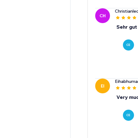
Christianl
CH
Sehr gut
CE
Eihabhuma
EI
Very mu
CE