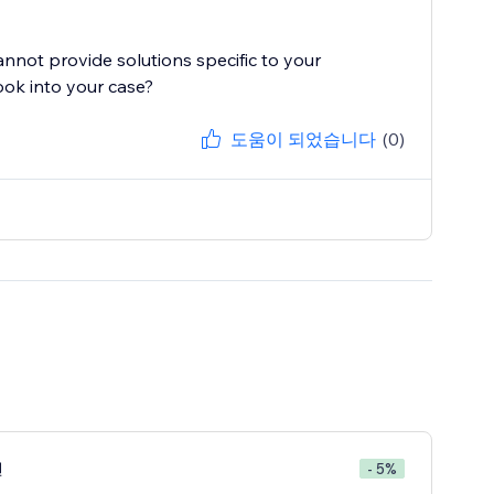
cannot provide solutions specific to your
ook into your case?
도움이 되었습니다
(0)
랜
- 5%