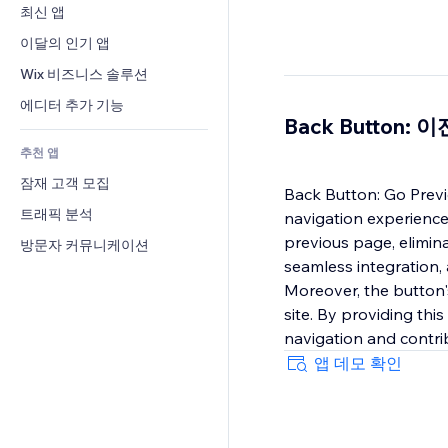
전환율
창고 서비스
최신 앱
PDF
이미지 효과
채팅
드롭쉬핑
파일 공유
이달의 인기 앱
버튼 & 메뉴
메모
유료 플랜 및 구독
소식
배너 및 배지
Wix 비즈니스 솔루션
전화번호
크라우드펀딩
콘텐츠 서비스
계산기
커뮤니티
에디터 추가 기능
식품 및 음료
Back Button
텍스트 효과
검색
평가와 후기
추천 앱
일기예보
CRM
잠재 고객 모집
차트 및 표
Back Button: Go Previ
트래픽 분석
navigation experience f
previous page, elimina
방문자 커뮤니케이션
seamless integration,
Moreover, the button's
site. By providing thi
navigation and contrib
앱 데모 확인