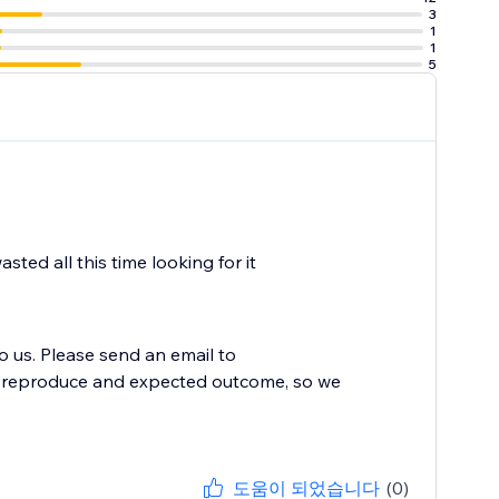
3
1
1
5
sted all this time looking for it
to us. Please send an email to
to reproduce and expected outcome, so we
도움이 되었습니다
(0)