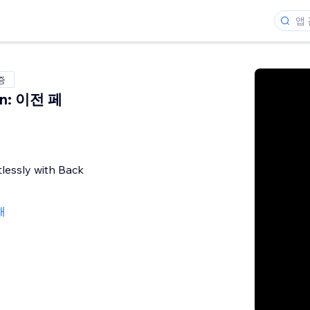
증
on: 이전 페
tlessly with Back
개