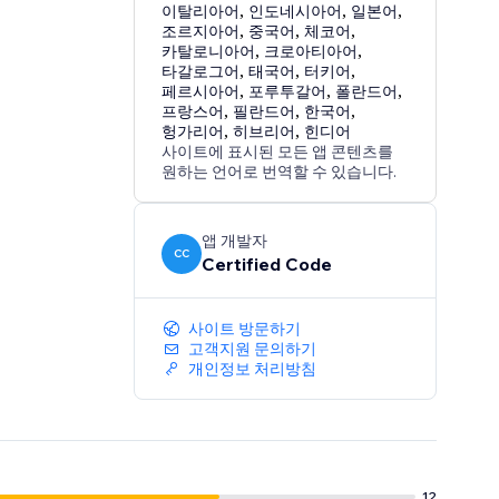
이탈리아어
,
인도네시아어
,
일본어
,
조르지아어
,
중국어
,
체코어
,
카탈로니아어
,
크로아티아어
,
타갈로그어
,
태국어
,
터키어
,
페르시아어
,
포루투갈어
,
폴란드어
,
프랑스어
,
필란드어
,
한국어
,
헝가리어
,
히브리어
,
힌디어
사이트에 표시된 모든 앱 콘텐츠를
원하는 언어로 번역할 수 있습니다.
앱 개발자
CC
Certified Code
사이트 방문하기
고객지원 문의하기
개인정보 처리방침
12