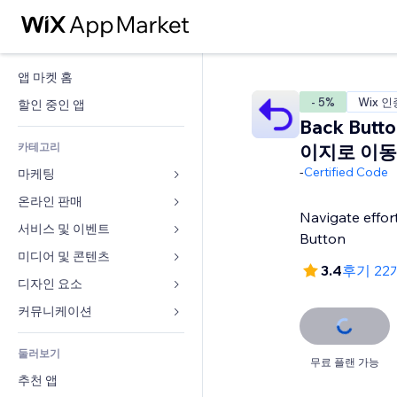
앱 마켓 홈
- 5%
Wix 인
할인 중인 앱
Back Butt
카테고리
이지로 이동
-
Certified Code
마케팅
온라인 판매
광고
Navigate effor
모바일
서비스 및 이벤트
쇼핑몰 관련 앱
Button
사이트 통계
배송
미디어 및 콘텐츠
호텔
3.4
후기 22
SNS
판매 버튼
이벤트
디자인 요소
갤러리
SEO
온라인 강좌
음식점
뮤직
지도 및 내비게이션
커뮤니케이션 
참가 유도
주문형 인쇄
부동산
팟캐스트
개인정보 및 보안
양식
사이트 목록
회계
둘러보기
예약
사진
시계
블로그
무료 플랜 가능
이메일
쿠폰 및 로열티
추천 앱
동영상
페이지 템플릿
설문